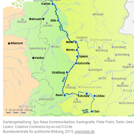
Kartengestaltung: 3pc Neue Kommunikation, Kartografie: Peter Palm, Texte: Uwe
Lizenz: Creative Commons by-nc-nd/3.0/de
Bundeszentrale für politische Bildung, 2015,
www.bpb.de