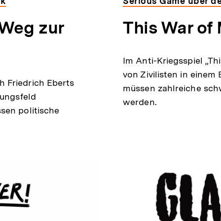
ik
Serious Game über den
 Weg zur
This War of
Im Anti-Kriegsspiel „Th
von Zivilisten in einem
 Friedrich Eberts
müssen zahlreiche sch
nungsfeld
werden.
sen politische