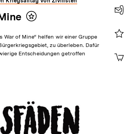
 Kriegsalltag von Zivilisten
 Mine
Inhalt
Konta
merken
0
is War of Mine“ helfen wir einer Gruppe
Merklist
 Bürgerkriegsgebiet, zu überleben. Dafür
ansehen
0
wierige Entscheidungen getroffen
Artik
im
Shop-
Warenko
ansehen