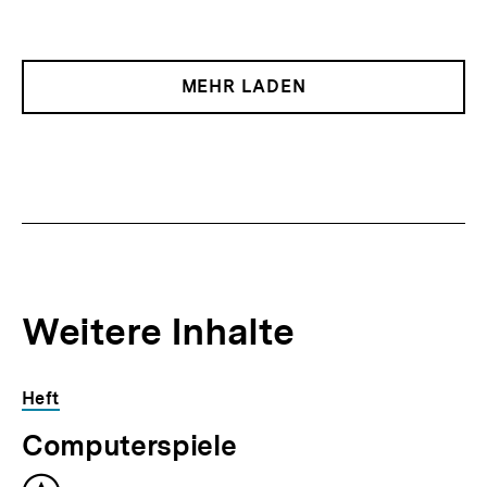
MEHR LADEN
Weitere Inhalte
Inhaltskarousell
Inhaltskarussell
Heft
für
überspringen
Computerspiele
weitere
Inhalte