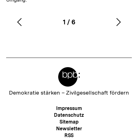
1
/
6
Vorherigen
Nächs
Karussellinhalt
von
Inhalt
Inhalt
anzeigen
anzei
Meta-
Links
Zur
Demokratie stärken –
Zivilgesellschaft fördern
Startseite
der
Meta-
Impressum
bpb
Navigation
Datenschutz
Sitemap
Newsletter
RSS