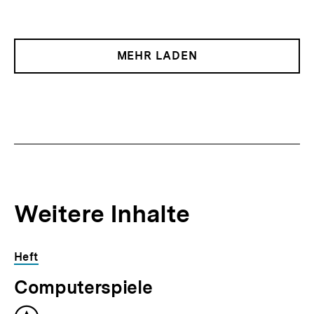
MEHR LADEN
Weitere Inhalte
Inhaltskarousell
Inhaltskarussell
Heft
für
überspringen
Computerspiele
weitere
Inhalte