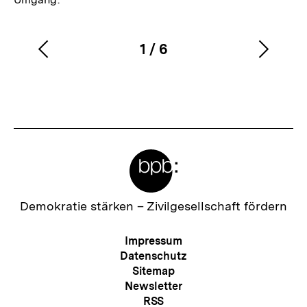
1
/
6
Vorherigen
Nächs
Karussellinhalt
von
Inhalt
Inhalt
anzeigen
anzei
Meta-
Links
Zur
Demokratie stärken –
Zivilgesellschaft fördern
Startseite
der
Meta-
Impressum
bpb
Navigation
Datenschutz
Sitemap
Newsletter
RSS