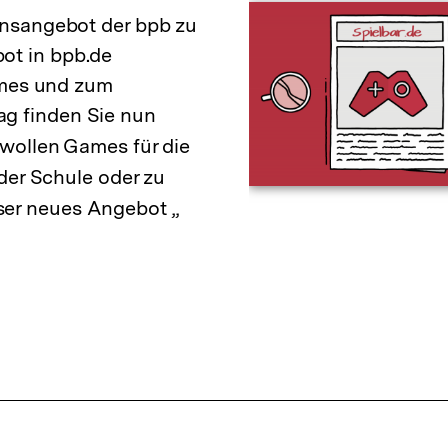
onsangebot der bpb zu
ot in bpb.de
Games und zum
g finden Sie nun
 wollen Games für die
 der Schule oder zu
er neues Angebot „
Interner
Link: