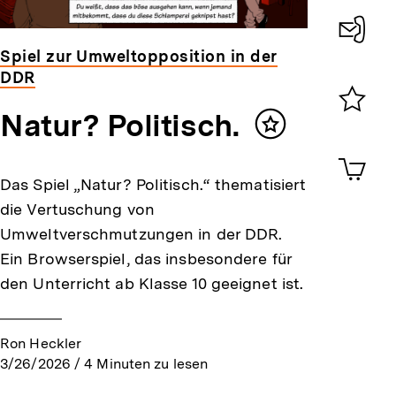
Spiel zur Umweltopposition in der
Konta
DDR
0
Natur? Politisch.
Merklist
Inhalt
ansehen
merken
0
Artik
im
Das Spiel „Natur? Politisch.“ thematisiert
Shop-
die Vertuschung von
Warenko
ansehen
Umweltverschmutzungen in der DDR.
Ein Browserspiel, das insbesondere für
den Unterricht ab Klasse 10 geeignet ist.
Ron Heckler
3/26/2026
/
4
Minuten zu lesen