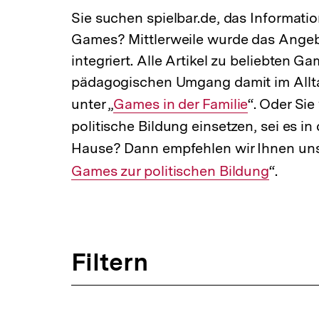
a
Sie suchen spielbar.de, das Informati
t
Games? Mittlerweile wurde das Angeb
i
o
integriert. Alle Artikel zu beliebten 
n
pädagogischen Umgang damit im Allta
unter „
Interner
Games in der Familie
“. Oder Sie
politische Bildung einsetzen, sei es in
Link:
Hause? Dann empfehlen wir Ihnen uns
Games zur politischen Bildung
“.
Filtern