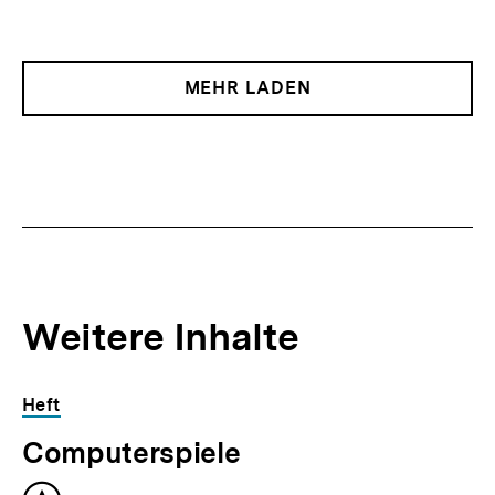
MEHR LADEN
Weitere Inhalte
Inhaltskarousell
Inhaltskarussell
Heft
für
überspringen
Computerspiele
weitere
Inhalte