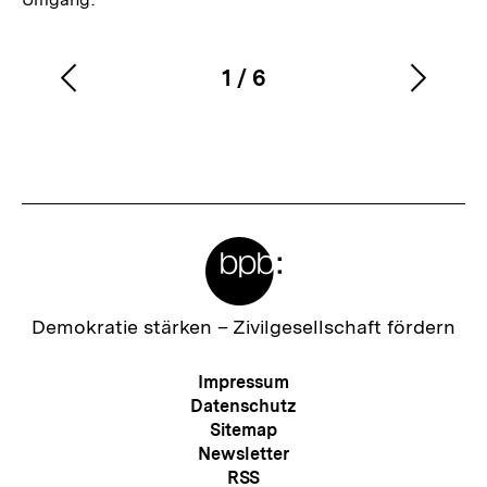
1
/
6
Vorherigen
Nächs
Karussellinhalt
von
Inhalt
Inhalt
anzeigen
anzei
Meta-
Links
Zur
Demokratie stärken –
Zivilgesellschaft fördern
Startseite
der
Meta-
Impressum
bpb
Navigation
Datenschutz
Sitemap
Newsletter
RSS