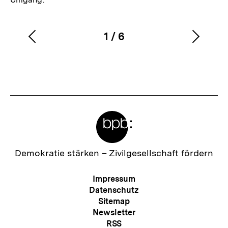
1
/
6
Vorherigen
Nächs
Karussellinhalt
von
Inhalt
Inhalt
anzeigen
anzei
Meta-
Links
Zur
Demokratie stärken –
Zivilgesellschaft fördern
Startseite
der
Meta-
Impressum
bpb
Navigation
Datenschutz
Sitemap
Newsletter
RSS