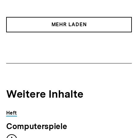
MEHR LADEN
Weitere Inhalte
Inhaltskarousell
Inhaltskarussell
Heft
für
überspringen
Computerspiele
weitere
Inhalte