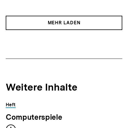
MEHR LADEN
Weitere Inhalte
Inhaltskarousell
Inhaltskarussell
Heft
für
überspringen
Computerspiele
weitere
Inhalte