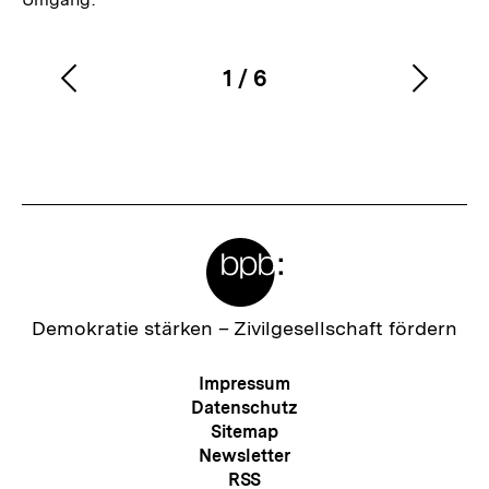
1
/
6
Vorherigen
Nächs
Karussellinhalt
von
Inhalt
Inhalt
anzeigen
anzei
Meta-
Links
Zur
Demokratie stärken –
Zivilgesellschaft fördern
Startseite
der
Meta-
Impressum
bpb
Navigation
Datenschutz
Sitemap
Newsletter
RSS