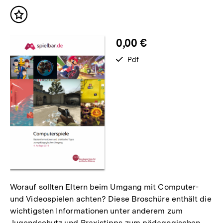
Inhalte
Inhalt
merken
0,00 €
verfügbar
Pdf
als
Worauf sollten Eltern beim Umgang mit Computer-
und Videospielen achten? Diese Broschüre enthält die
wichtigsten Informationen unter anderem zum
Jugendschutz und Praxistipps zum pädagogischen