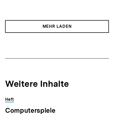
MEHR LADEN
Weitere Inhalte
Inhaltskarousell
Inhaltskarussell
Heft
für
überspringen
Computerspiele
weitere