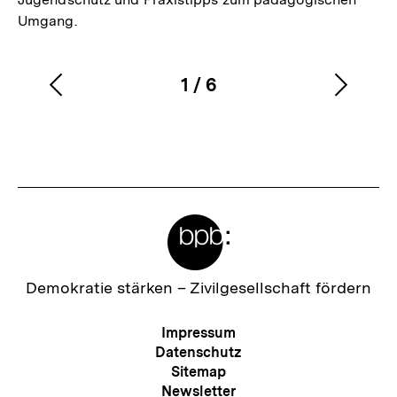
Umgang.
1
/
6
Vorherigen
Nächs
Karussellinhalt
von
Inhalt
Inhalt
anzeigen
anzei
Meta-
Links
Zur
Demokratie stärken –
Zivilgesellschaft fördern
Startseite
der
Meta-
Impressum
bpb
Navigation
Datenschutz
Sitemap
Newsletter