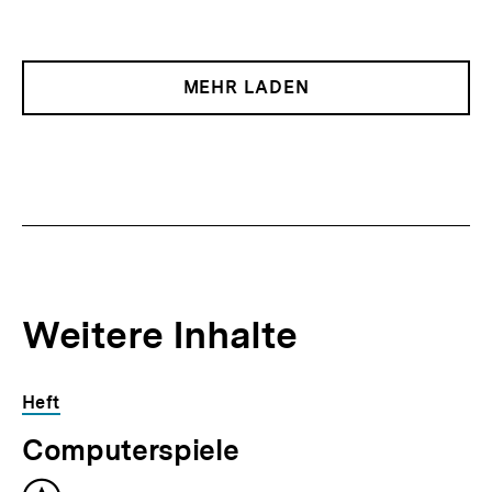
MEHR LADEN
Weitere Inhalte
Inhaltskarousell
Inhaltskarussell
Heft
für
überspringen
Computerspiele
weitere
Inhalte