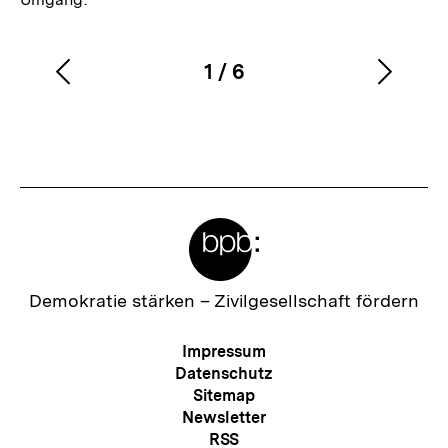
1
/
6
Vorherigen
Nächs
Karussellinhalt
von
Inhalt
Inhalt
anzeigen
anzei
Meta-
Links
Zur
Demokratie stärken –
Zivilgesellschaft fördern
Startseite
der
Meta-
Impressum
bpb
Navigation
Datenschutz
Sitemap
Newsletter
RSS