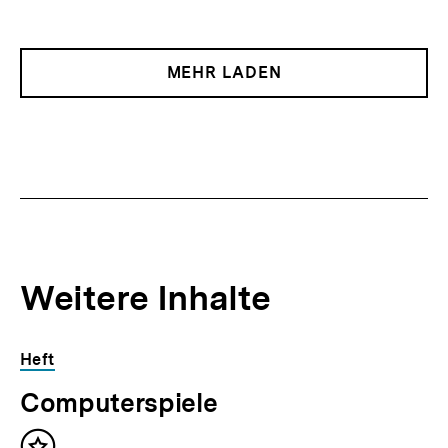
MEHR LADEN
Weitere Inhalte
Inhaltskarousell
Inhaltskarussell
Heft
für
überspringen
Computerspiele
weitere
Inhalte