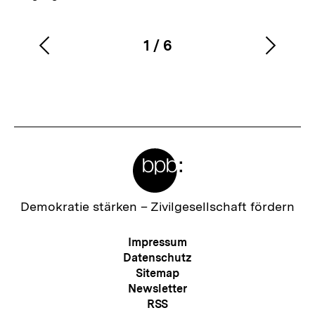
1
/
6
Vorherigen
Nächs
Karussellinhalt
von
Inhalt
Inhalt
anzeigen
anzei
Meta-
Links
Zur
Demokratie stärken –
Zivilgesellschaft fördern
Startseite
der
Meta-
Impressum
bpb
Navigation
Datenschutz
Sitemap
Newsletter
RSS