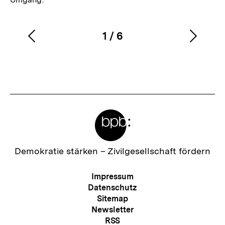
1
/
6
Vorherigen
Nächs
Karussellinhalt
von
Inhalt
Inhalt
anzeigen
anzei
Meta-
Links
Zur
Demokratie stärken –
Zivilgesellschaft fördern
Startseite
der
Meta-
Impressum
bpb
Navigation
Datenschutz
Sitemap
Newsletter
RSS