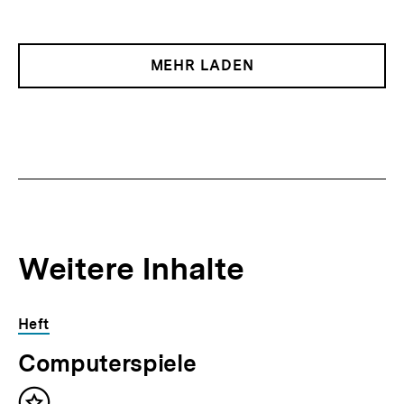
MEHR LADEN
Weitere Inhalte
Inhaltskarousell
Inhaltskarussell
Heft
für
überspringen
Computerspiele
weitere
Inhalte