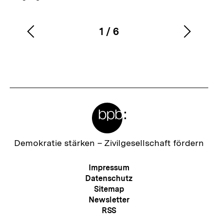
1
/
6
Vorherigen
Nächs
Karussellinhalt
von
Inhalt
Inhalt
anzeigen
anzei
Meta-
Links
Zur
Demokratie stärken –
Zivilgesellschaft fördern
Startseite
der
Meta-
Impressum
bpb
Navigation
Datenschutz
Sitemap
Newsletter
RSS