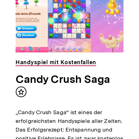
Handyspiel mit Kostenfallen
Candy Crush Saga
Inhalt
halt
merken
erken
„Candy Crush Saga“ ist eines der
erfolgreichsten Handyspiele aller Zeiten.
Das Erfolgsrezept: Entspannung und
positive Erlebnisse. Es ist zwar kostenlos