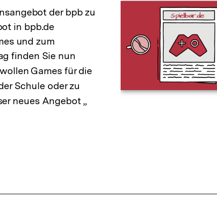
onsangebot der bpb zu
ot in bpb.de
Games und zum
g finden Sie nun
 wollen Games für die
 der Schule oder zu
er neues Angebot „
Interner
Link: