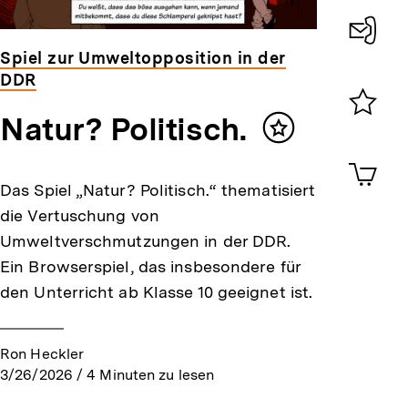
Spiel zur Umweltopposition in der
Konta
DDR
0
Natur? Politisch.
Merklist
Inhalt
ansehen
merken
0
Artik
im
Das Spiel „Natur? Politisch.“ thematisiert
Shop-
die Vertuschung von
Warenko
ansehen
Umweltverschmutzungen in der DDR.
Ein Browserspiel, das insbesondere für
den Unterricht ab Klasse 10 geeignet ist.
Ron Heckler
3/26/2026
/
4
Minuten zu lesen