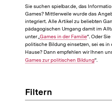
a
Sie suchen spielbar.de, das Informati
t
Games? Mittlerweile wurde das Angeb
i
o
integriert. Alle Artikel zu beliebten 
n
pädagogischen Umgang damit im Allta
unter „
Interner
Games in der Familie
“. Oder Sie
politische Bildung einsetzen, sei es in
Link:
Hause? Dann empfehlen wir Ihnen uns
Games zur politischen Bildung
“.
Filtern