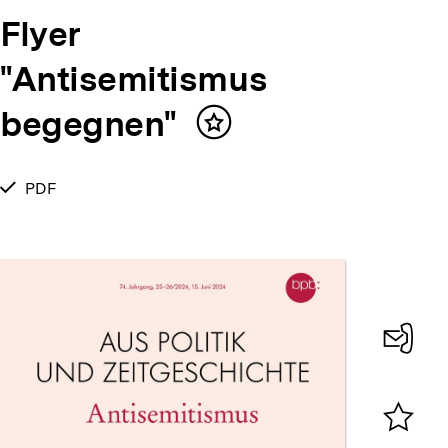
Flyer
"Antisemitismus
begegnen"
Inhalt
merken
verfügbar
PDF
als
Konta
0