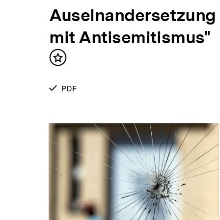
Auseinandersetzung
mit Antisemitismus"
Inhalt
merken
verfügbar
PDF
als