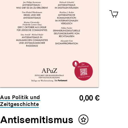
Merklist
ansehen
0
Artik
im
Shop-
Warenko
ansehen
0,00 €
Aus Politik und
Zeitgeschichte
Antisemitismus
Inhalt
merken