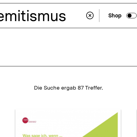
Suchenums
Suchfeld leeren
Shop
Such
aktiv
Die Suche ergab
87
Treffer.
isse