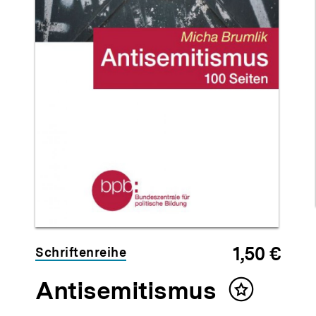
1,50 €
Schriftenreihe
Antisemitismus
Inhalt
merken