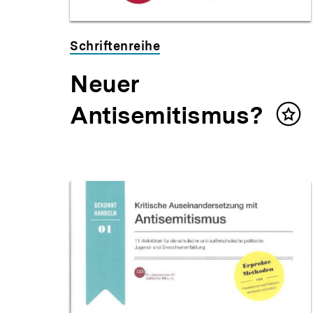
Schriftenreihe
Neuer
Antisemitismus?
Inha
mer