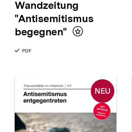
Wandzeitung
"Antisemitismus
begegnen"
Inhalt
merken
lt
verfügbar
PDF
ken
als
NEU