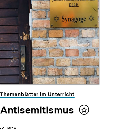
Themenblätter im Unterricht
Antisemitismus
Inhalt
merken
verfügbar
PDF