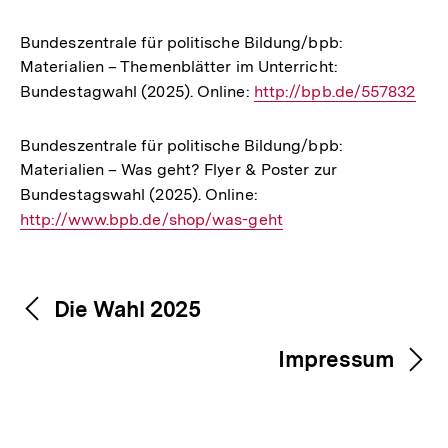
Link:
Bundeszentrale für politische Bildung/bpb:
Materialien – Themenblätter im Unterricht:
Bundestagwahl (2025). Online:
Interner
http://bpb.de/557832
Link:
Bundeszentrale für politische Bildung/bpb:
Materialien – Was geht? Flyer & Poster zur
Bundestagswahl (2025). Online:
Interner
http://www.bpb.de/shop/was-geht
Link:
Fussnoten
Inhaltsnavigation
Inhaltsnavigation
Die Wahl 2025
Impressum