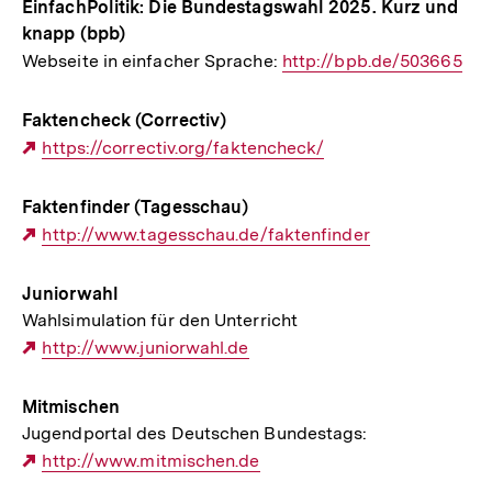
EinfachPolitik: Die Bundestagswahl 2025. Kurz und
knapp (bpb)
Webseite in einfacher Sprache:
Interner
http://bpb.de/503665
Link:
Faktencheck (Correctiv)
Externer
https://correctiv.org/faktencheck/
Link:
Faktenfinder (Tagesschau)
Externer
http://www.tagesschau.de/faktenfinder
Link:
Juniorwahl
Wahlsimulation für den Unterricht
Externer
http://www.juniorwahl.de
Link:
Mitmischen
Jugendportal des Deutschen Bundestags:
Externer
http://www.mitmischen.de
Link: