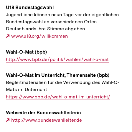
U18 Bundestagswahl
Jugendliche können neun Tage vor der eigentlichen
Bundestagswahl an verschiedenen Orten
Deutschlands ihre Stimme abgeben
Externer
www.u18.org/willkommen
Link:
Wahl-O-Mat (bpb)
Interner
http://www.bpb.de/politik/wahlen/wahl-o-mat
Link:
Wahl-O-Mat im Unterricht, Themenseite (bpb)
Begleitmaterialien für die Verwendung des Wahl-O-
Mats im Unterricht
Interner
https://www.bpb.de/wahl-o-mat-im-unterricht/
Link:
Webseite der Bundeswahlleiterin
Externer
http://www.bundeswahlleiter.de
Link: