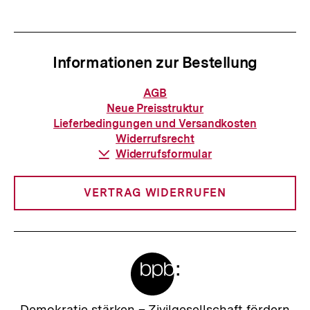
Informationen zur Bestellung
Informationen
AGB
zur
Neue Preisstruktur
Bestellung
Lieferbedingungen und Versandkosten
Widerrufsrecht
Download-
Widerrufsformular
Link:
VERTRAG WIDERRUFEN
Meta-
Links
Zur
Demokratie stärken –
Zivilgesellschaft fördern