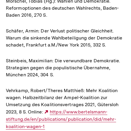
Mörschel, Tobias (Hg.): Wahlen und Demokratie.
Reformoptionen des deutschen Wahlrechts, Baden-
Baden 2016, 270 S.
Schäfer, Armin: Der Verlust politischer Gleichheit.
Warum die sinkende Wahlbeteiligung der Demokratie
schadet, Frankfurt a.M./New York 2015, 332 S.
Steinbeis, Maximilian: Die verwundbare Demokratie.
Strategien gegen die populistische Übernahme,
München 2024, 304 S.
Vehrkamp, Robert/Theres Matthieß: Mehr Koalition
wagen. Halbzeitbilanz der Ampel-Koalition zur
Umsetzung des Koalitionsvertrages 2021, Gütersloh
2023, 8 S. Online:
Externer
https://www.bertelsmann-
stiftung.de/en/publications/publication/did/mehr-
Link:
koalition-wagen-1