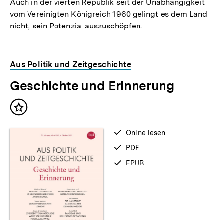
Auch in der vierten Republik seit der Unabhängigkeit
vom Vereinigten Königreich 1960 gelingt es dem Land
nicht, sein Potenzial auszuschöpfen.
Aus Politik und Zeitgeschichte
Geschichte und Erinnerung
Inhalt
merken
verfügbar
Online lesen
zum
verfügbar
PDF
als
verfügbar
EPUB
als