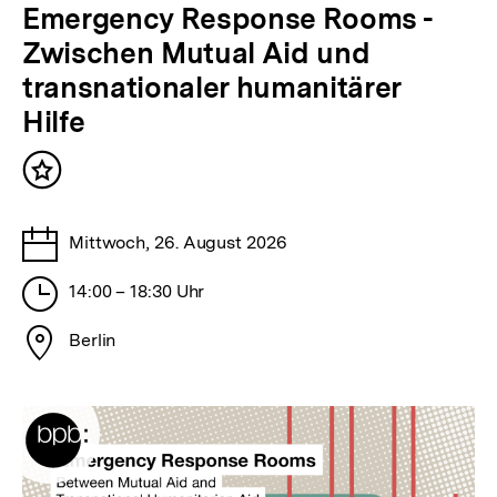
veranstaltet
bpb
Emergency Response Rooms -
von
Zwischen Mutual Aid und
transnationaler humanitärer
Hilfe
Inhalt
merken
Datum
Mittwoch, 26. August 2026
der
Uhrzeit
Veranstaltung
14:00 – 18:30 Uhr
der
Ort
Veranstaltung
Berlin
der
Veranstaltung