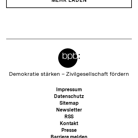
MEHR LADEN
Meta-
Links
Zur
Demokratie stärken –
Zivilgesellschaft fördern
Startseite
der
Meta-
Impressum
bpb
Navigation
Datenschutz
Sitemap
Newsletter
RSS
Kontakt
Presse
Barriere melden