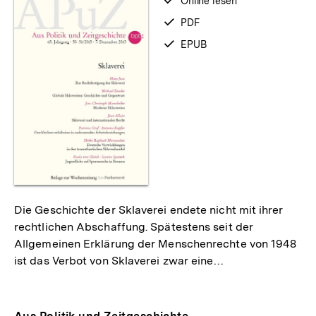
verfügbar
Online lesen
zum
verfügbar
PDF
als
verfügbar
EPUB
als
Die Geschichte der Sklaverei endete nicht mit ihrer
rechtlichen Abschaffung. Spätestens seit der
Allgemeinen Erklärung der Menschenrechte von 1948
ist das Verbot von Sklaverei zwar eine…