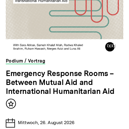
Podium / Vortrag
veranstaltet
bpb
Emergency Response Rooms –
von
Between Mutual Aid and
International Humanitarian Aid
Inhalt
merken
Datum
Mittwoch, 26. August 2026
der