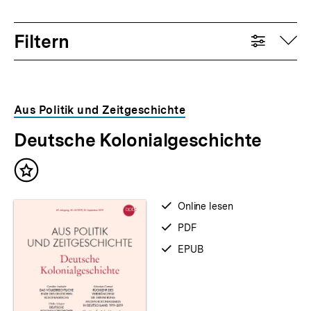
Filtern
auf
Aus Politik und Zeitgeschichte
Deutsche Kolonialgeschichte
Inhalt
merken
verfügbar
Online lesen
zum
verfügbar
PDF
als
verfügbar
EPUB
als