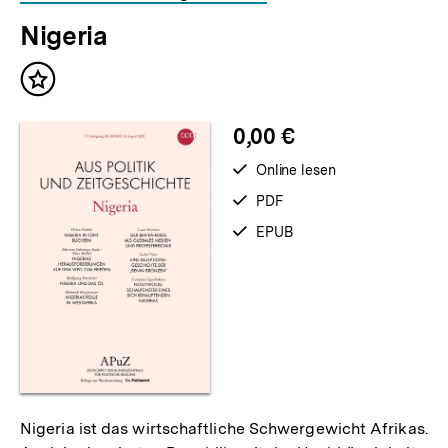
Nigeria
Inhalt
merken
0,00 €
verfügbar
Online lesen
zum
verfügbar
PDF
als
verfügbar
EPUB
als
Nigeria ist das wirtschaftliche Schwergewicht Afrikas.