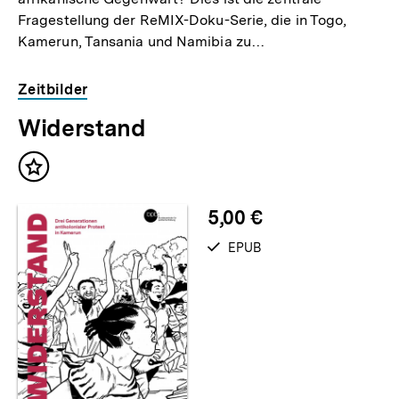
Fragestellung der ReMIX-Doku-Serie, die in Togo,
Kamerun, Tansania und Namibia zu…
Zeitbilder
Widerstand
Inhalt
merken
5,00 €
verfügbar
EPUB
als