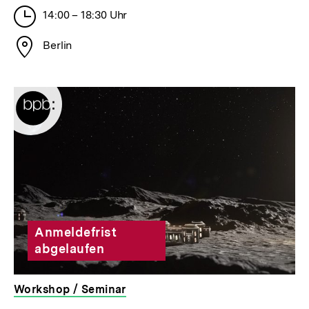
Uhrzeit
Veranstaltung
14:00 – 18:30 Uhr
der
Ort
Veranstaltung
Berlin
der
Veranstaltung
Anmeldefrist
abgelaufen
Workshop / Seminar