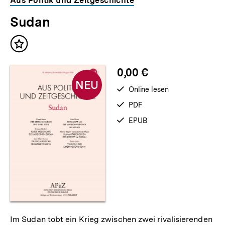
Aus Politik und Zeitgeschichte
Sudan
Neu
Inhalt
im
merken
Shop
0,00 €
NEU
verfügbar
Online lesen
zum
verfügbar
PDF
als
verfügbar
EPUB
als
Im Sudan tobt ein Krieg zwischen zwei rivalisierenden