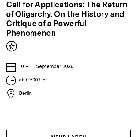
veranstaltet
bpb
Call for Applications: The Return
von
of Oligarchy. On the History and
Critique of a Powerful
Phenomenon
Anmeldefrist
Inhalt
abgelaufen
merken
Datum
10. – 11. September 2026
der
Uhrzeit
Veranstaltung
ab 07:00 Uhr
der
Ort
Veranstaltung
Berlin
der
Veranstaltung