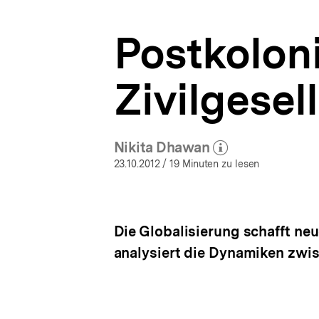
|
a
bpb.de
t
Postkoloni
i
o
n
Zivilgesel
Nikita Dhawan
(Mehr zum Autor)
öffnen
23.10.2012
/ 19 Minuten zu lesen
Die Globalisierung schafft neu
analysiert die Dynamiken zwis