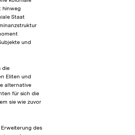
it hinweg
iale Staat
minanzstruktur
smoment
 Subjekte und
 die
en Eliten und
e alternative
en für sich die
em sie wie zuvor
e Erweiterung des