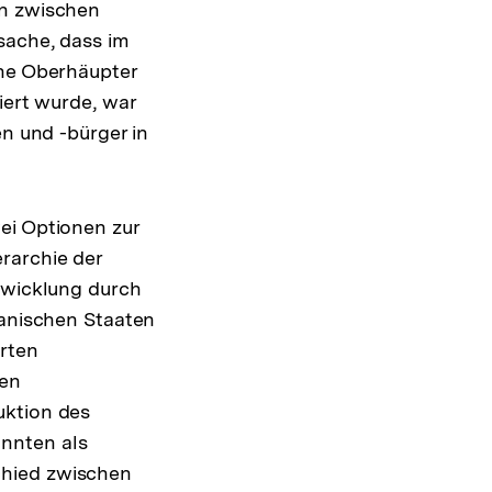
en zwischen
sache, dass im
ene Oberhäupter
iert wurde, war
en und -bürger in
ei Optionen zur
rarchie der
ntwicklung durch
kanischen Staaten
rten
ten
uktion des
nnten als
chied zwischen