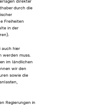
erlagen direkter
thaber durch die
ischer
e Freiheiten
lte in der
ren).
 auch hier
en werden muss.
en im ländlichen
önnen wir den
uren sowie die
g
anlasten,
gen Regierungen in