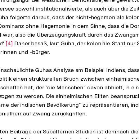
rsee sowohl institutionalisierte, als auch über die Ze
Guha folgerte daraus, dass der nicht-hegemoniale kolon
e Dominanz ohne Hegemonie in dem Sinne, dass die Do
l war, also die Überzeugungskraft durch das Zwang
".
Zur
[4]
Daher besaß, laut Guha, der koloniale Staat nur
rinnen und -bürger.
Auflösung
der
Fußnote
nschaulichte Guhas Analyse am Beispiel Indiens, dass
Politik einen strukturellen Bruch zwischen einheimisch
schaffen hat, der "die Menschen" davon abhielt, in ein
gen zu werden. Die einheimischen Eliten beansprucht
ösung
mme der indischen Bevölkerung" zu repräsentieren, ind
onialherr auf Zwang zurückgriffen.
ote
sten Beiträge der Subalternen Studien ist demnach di