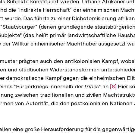
als Subjekte konstituiert wurden. Urbane Afrikaner unt
nd die "indirekte Herrschaft" der einheimischen Mach
t wurde. Das führte zu einer Dichotomisierung afrikan
 "Staatsbürger" (denen grundlegende staatsbürgerlich
ubjekte" (das heißt primär landwirtschaftliche Hausha
e der Willkür einheimischer Machthaber ausgesetzt wa
muster prägten auch den antikolonialen Kampf, wobei
hen und städtischen Widerstandsformen unterschied
 demokratische Kampf gegen die einheimischen Elit
eines "Bürgerkriegs innerhalb der
tribes
" an.
Zur
[8]
Hier k
nung zwischen traditionellen und zivilen Machtstrukt
Auflösun
ormen von Autorität, die den postkolonialen Nationen 
der
Fußnote
tellen eine große Herausforderung für die gegenwärti