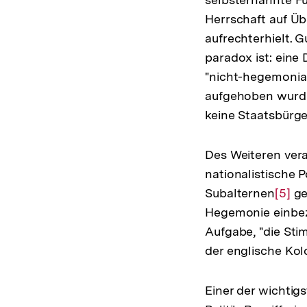
Herrschaft auf Übe
aufrechterhielt. 
paradox ist: ein
"nicht-hegemonia
aufgehoben wurde
keine Staatsbürge
Des Weiteren vera
nationalistische 
Subalternen
Zur
[5]
ge
Hegemonie einbezo
Aufl
Aufgabe, "die Sti
der
der englische Kol
Fußn
Einer der wichtig