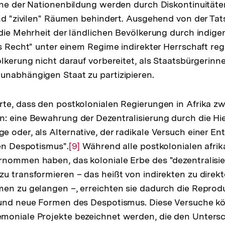
che der Nationenbildung werden durch Diskontinuität
und "zivilen" Räumen behindert. Ausgehend von der Tat
 die Mehrheit der ländlichen Bevölkerung durch indig
es Recht" unter einem Regime indirekter Herrschaft reg
ölkerung nicht darauf vorbereitet, als Staatsbürgerinn
unabhängigen Staat zu partizipieren.
te, dass den postkolonialen Regierungen in Afrika zw
: eine Bewahrung der Dezentralisierung durch die Hie
 oder, als Alternative, der radikale Versuch einer E
ten Despotismus".
Zur
[9]
Während alle postkolonialen afri
rnommen haben, das koloniale Erbe des "dezentralisie
Auflösung
zu transformieren – das heißt von indirekten zu direk
der
en zu gelangen –, erreichten sie dadurch die Reprod
lösung
Fußnote
 und neue Formen des Despotismus. Diese Versuche kö
moniale Projekte bezeichnet werden, die den Unters
note