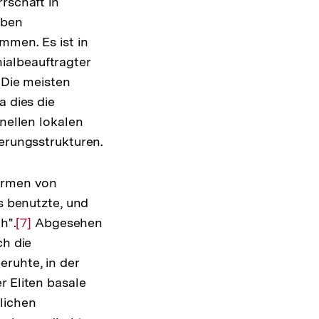
rschaft in
aben
mmen. Es ist in
ialbeauftragter
 Die meisten
a dies die
onellen lokalen
ierungsstrukturen.
ormen von
s benutzte, und
h".
Zur
[7]
Abgesehen
ch die
Auflösung
ruhte, in der
der
r Eliten basale
Fußnote
lichen