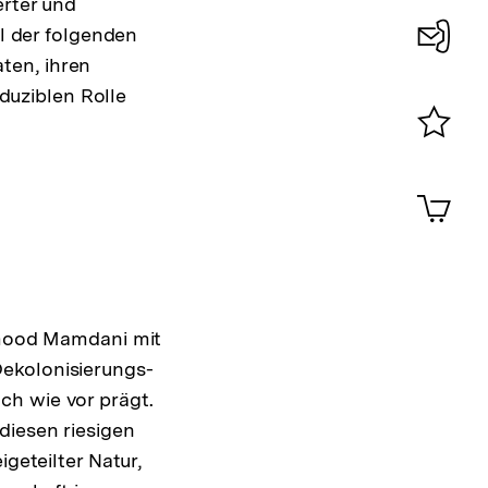
erter und
el der folgenden
ten, ihren
Konta
eduziblen Rolle
0
Merklist
ansehen
0
Artik
im
Shop-
Warenko
ansehen
ahmood Mamdani mit
Dekolonisierungs-
ch wie vor prägt.
diesen riesigen
geteilter Natur,