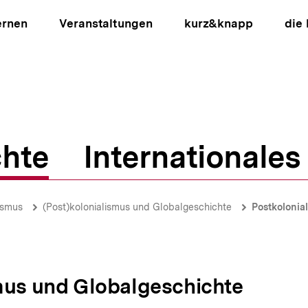
ernen
Veranstaltungen
kurz&knapp
die
hte
Internationales
ion
ismus
(Post)kolonialismus und Globalgeschichte
Postkolonia
mus und Globalgeschichte