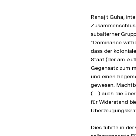
Ranajit Guha, int
Zusammenschluss i
subalterner Grupp
"Dominance withou
dass der kolonial
Staat (der am Auf
Gegensatz zum me
und einen hegemon
gewesen. Machtbe
(…) auch die üb
für Widerstand bi
Überzeugungskra
Dies führte in de
selbsternannte Fü