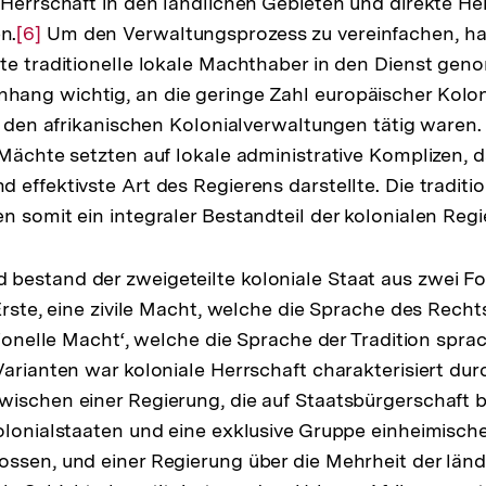
 Herrschaft in den ländlichen Gebieten und direkte Her
n.
Zur
[6]
Um den Verwaltungsprozess zu vereinfachen, h
te traditionelle lokale Machthaber in den Dienst geno
Auflösung
ang wichtig, an die geringe Zahl europäischer Kolon
der
in den afrikanischen Kolonialverwaltungen tätig waren.
Fußnote
 Mächte setzten auf lokale administrative Komplizen, d
 effektivste Art des Regierens darstellte. Die traditi
n somit ein integraler Bestandteil der kolonialen Reg
bestand der zweigeteilte koloniale Staat aus zwei F
 Erste, eine zivile Macht, welche die Sprache des Recht
tionelle Macht‘, welche die Sprache der Tradition sprac
Varianten war koloniale Herrschaft charakterisiert dur
ischen einer Regierung, die auf Staatsbürgerschaft be
olonialstaaten und eine exklusive Gruppe einheimische
ssen, und einer Regierung über die Mehrheit der länd