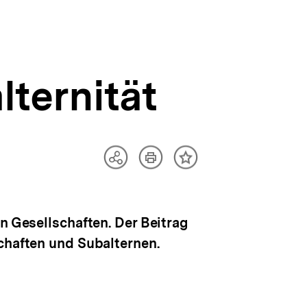
lternität
Artikel
Teilen
Inhalt
drucken
Optionen
merken
anzeigen
n Gesellschaften. Der Beitrag
chaften und Subalternen.