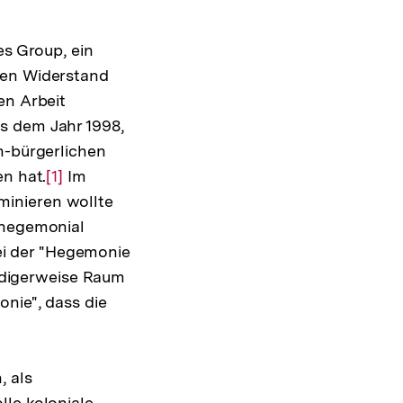
es Group, ein
den Widerstand
en Arbeit
s dem Jahr 1998,
n-bürgerlichen
en hat.
Zur
[1]
Im
minieren wollte
Auflösung
 hegemonial
der
i der "Hegemonie
Fußnote
digerweise Raum
nie", dass die
, als
lle koloniale