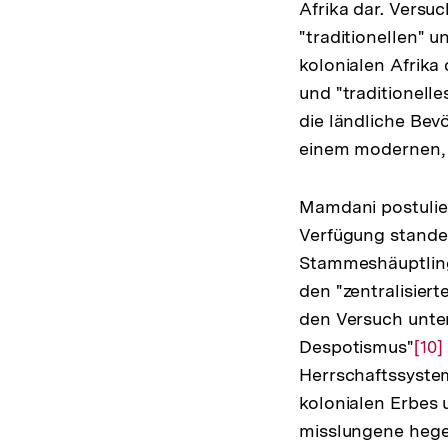
Afrika dar. Versu
"traditionellen" 
kolonialen Afrika
und "traditionell
die ländliche Bev
einem modernen, 
Mamdani postulier
Verfügung standen
Stammeshäuptlinge
den "zentralisier
den Versuch unte
Despotismus"
Zur
[10]
Herrschaftssystem
Auf
kolonialen Erbes
der
misslungene hege
Fuß