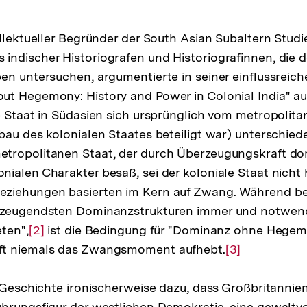
ellektueller Begründer der South Asian Subaltern Studi
ndischer Historiografen und Historiografinnen, die 
en untersuchen, argumentierte in seiner einflussreich
t Hegemony: History and Power in Colonial India" au
e Staat in Südasien sich ursprünglich vom metropolita
bau des kolonialen Staates beteiligt war) unterschied
tropolitanen Staat, der durch Überzeugungskraft do
ialen Charakter besaß, sei der koloniale Staat nicht
ziehungen basierten im Kern auf Zwang. Während be
erzeugendsten Dominanzstrukturen immer und notwen
eten",
Zur
[2]
ist die Bedingung für "Dominanz ohne Hegemo
ft niemals das Zwangsmoment aufhebt.
Auflösung
Zur
[3]
der
Auflösung
r Geschichte ironischerweise dazu, dass Großbritannien
Fußnote
der
hrungsfigur der westlichen Demokratie, eine gewaltvo
Fußnote