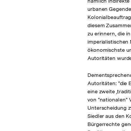
nämlich indirekte
urbanen Gegende
Kolonialbeauftrag
diesem Zusammenh
zu erinnern, die 
imperialistischen
ökonomischste und
Autoritäten wurde
Dementsprechend 
Autoritäten: "die
eine zweite ‚tradi
von "nationalen" 
Unterscheidung zw
Siedler aus den K
Bürgerrechte geno