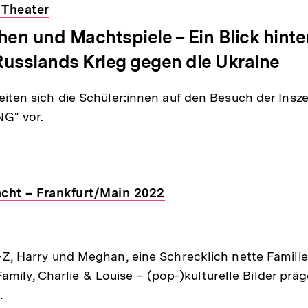
n Theater
en und Machtspiele – Ein Blick hinter
Russlands Krieg gegen die Ukraine
iten sich die Schüler:innen auf den Besuch der Insz
G" vor.
Macht – Frankfurt/Main 2022
Z, Harry und Meghan, eine Schrecklich nette Familie,
 Family, Charlie & Louise – (pop-)kulturelle Bilder pr
…