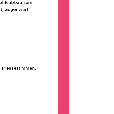
nkohleabbau zum
it, Gegenwart
r: Pressestimmen,