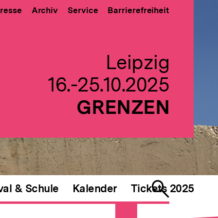
resse
Archiv
Service
Barrierefreiheit
Leipzig
16.-25.10.2025
GRENZEN
val & Schule
Kalender
Tickets 2025
Suche
öffnen