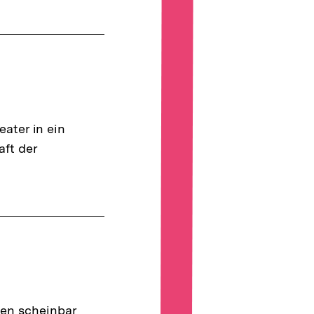
ater in ein
aft der
hen scheinbar