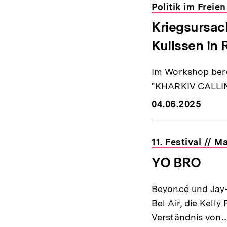
Politik im Freie
Kriegsursach
Kulissen in 
Im Workshop bere
"KHARKIV CALLIN
04.06.2025
11. Festival // 
YO BRO
Beyoncé und Jay-
Bel Air, die Kelly
Verständnis von