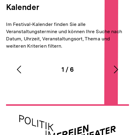
Kalender
Im Festival-Kalender finden Sie alle
Veranstaltungstermine und können Ihre Suche nach
Datum, Uhrzeit, Veranstaltungsort, Thema und
weiteren Kriterien filtern.
1
/
6
Vorherigen
Nächs
Karussellinhalt
von
Inhalt
Inhalt
anzeigen
anzei
Meta-
Links