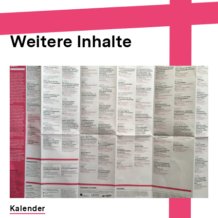
Weitere Inhalte
Inhaltskarousell
Inhaltskarussell
für
überspringen
weitere
Inhalte
Kalender