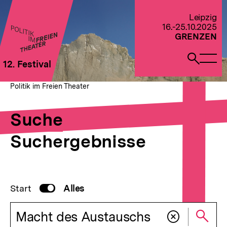
Direkt
zum
Zur Startseite von Politik im Freien Theater 2022
Leipzig
Seiteninhalt
16.-25.10.2025
springen
GRENZEN
Naviga
Such
12. Festival
öffne
öffne
Pfadnavigation
Suche
Brotkrümelnavigation
Politik im Freien Theater
Suche
Suchergebnisse
Suchenumschalter
Start
Suche
deaktiviert
Alles
Globale Suche
aktiv
Suchwort
Su
Suchfeld leeren