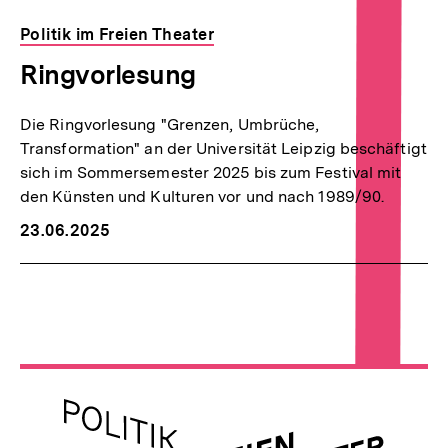
Politik im Freien Theater
Ringvorlesung
Die Ringvorlesung "Grenzen, Umbrüche,
Transformation" an der Universität Leipzig beschäftigt
sich im Sommersemester 2025 bis zum Festival mit
den Künsten und Kulturen vor und nach 1989/90.
23.06.2025
Keine
weiteren
Ergebnisse
für
Meta-
diese
Suche