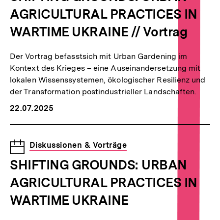
AGRICULTURAL PRACTICES IN
WARTIME UKRAINE // Vortrag
Der Vortrag befasstsich mit Urban Gardening im
Kontext des Krieges – eine Auseinandersetzung mit
lokalen Wissenssystemen, ökologischer Resilienz und
der Transformation postindustrieller Landschaften.
22.07.2025
Veranstaltung
Diskussionen & Vorträge
SHIFTING GROUNDS: URBAN
AGRICULTURAL PRACTICES IN
WARTIME UKRAINE