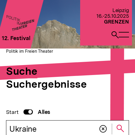
Direkt
zum
Zur Startseite von Politik im Freien Theater 2022
Leipzig
Seiteninhalt
16.-25.10.2025
springen
GRENZEN
Naviga
Such
12. Festival
öffne
öffne
Pfadnavigation
Suche
Brotkrümelnavigation
Politik im Freien Theater
Suche
Suchergebnisse
Suchenumschalter
Start
Suche
deaktiviert
Alles
Globale Suche
aktiv
Suchwort
Su
Suchfeld leeren