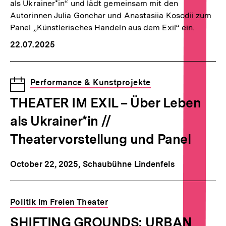
als Ukrainer*in“ und lädt gemeinsam mit den
Autorinnen Julia Gonchar und Anastasiia Kosodii zum
Panel „Künstlerisches Handeln aus dem Exil“ ein.
22.07.2025
Veranstaltung
Performance & Kunstprojekte
THEATER IM EXIL – Über Leben
als Ukrainer*in //
Theatervorstellung und Panel
October 22, 2025
, Schaubühne Lindenfels
Politik im Freien Theater
SHIFTING GROUNDS: URBAN