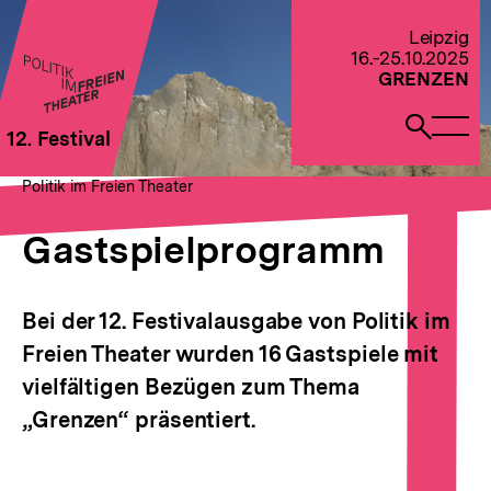
Direkt
zum
Zur Startseite von Politik im Freien Theater 2022
Leipzig
Seiteninhalt
16.-25.10.2025
springen
GRENZEN
Naviga
Such
12. Festival
öffne
öffne
Pfadnavigation
Gastspielprogramm
Brotkrümelnavigation
Politik im Freien Theater
Gastspielprogramm
Bei der 12. Festivalausgabe von Politik im
Freien Theater wurden 16 Gastspiele mit
vielfältigen Bezügen zum Thema
„Grenzen“ präsentiert.