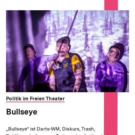
Inhaltskarousell
Inhaltskarussell
für
überspringen
weitere
Inhalte
Politik im Freien Theater
Bullseye
„Bullseye“ ist Darts-WM, Diskurs, Trash,