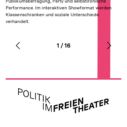
Publikumsbefragung, Party und selbstironische
Performance. Im interaktiven Showformat werden
Klassenschranken und soziale Unterschiede
verhandelt.
1
/
16
Vorherigen
Nächs
Karussellinhalt
von
Inhalt
Inhalt
anzeigen
anzei
Meta-
Links
Zur
Startseite