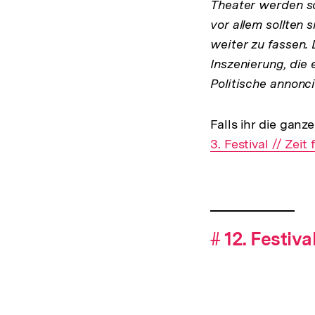
Theater werden so
vor allem sollten 
weiter zu fassen. 
Inszenierung, die 
Politische annonci
Falls ihr die gan
Interner
3. Festival // Zei
Link:
Fussnoten
Hashtag-
#
Hashtag
12. Festiva
Navigation