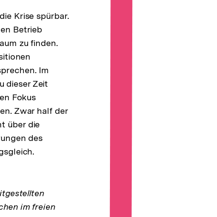
ie Krise spürbar.
den Betrieb
aum zu finden.
sitionen
sprechen. Im
 dieser Zeit
den Fokus
en. Zwar half der
t über die
erungen des
gsgleich.
tgestellten
chen im freien