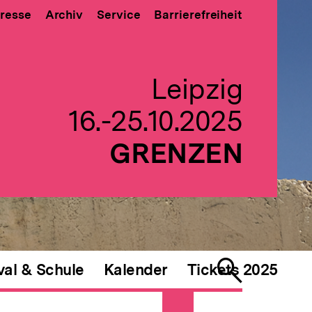
resse
Archiv
Service
Barrierefreiheit
Leipzig
16.-25.10.2025
GRENZEN
val & Schule
Kalender
Tickets 2025
Suche
öffnen