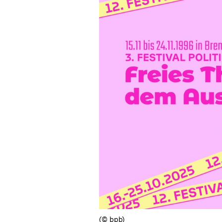
(© bpb)