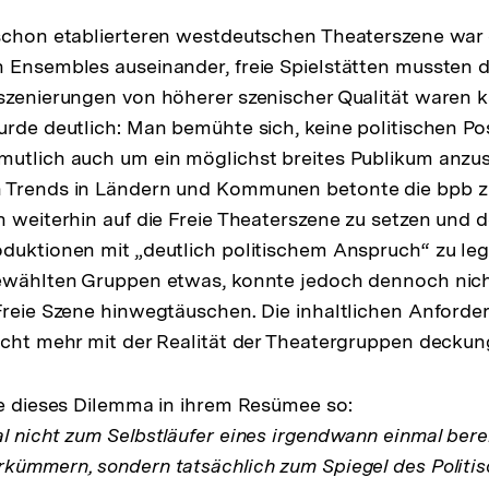
schon etablierteren westdeutschen Theaterszene war d
 Ensembles auseinander, freie Spielstätten mussten 
szenierungen von höherer szenischer Qualität waren k
urde deutlich: Man bemühte sich, keine politischen Po
mutlich auch um ein möglichst breites Publikum anzu
 Trends in Ländern und Kommunen betonte die bpb zu
h weiterhin auf die Freie Theaterszene zu setzen und 
duktionen mit „deutlich politischem Anspruch“ zu leg
gewählten Gruppen etwas, konnte jedoch dennoch nich
Freie Szene hinwegtäuschen. Die inhaltlichen Anford
icht mehr mit der Realität der Theatergruppen deckun
te dieses Dilemma in ihrem Resümee so:
l nicht zum Selbstläufer eines irgendwann einmal berei
kümmern, sondern tatsächlich zum Spiegel des Politis