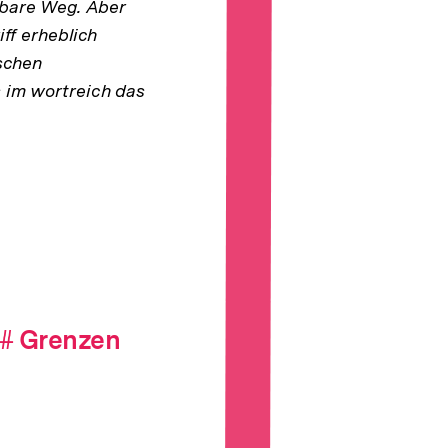
gbare Weg. Aber
iff erheblich
ischen
s im wortreich das
#
Hashtag
Grenzen