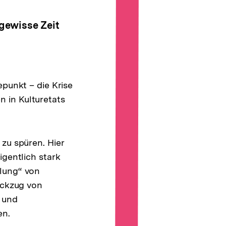
ngewisse Zeit
epunkt – die Krise
 in Kulturetats
 zu spüren. Hier
igentlich stark
klung“ von
ückzug von
 und
en.