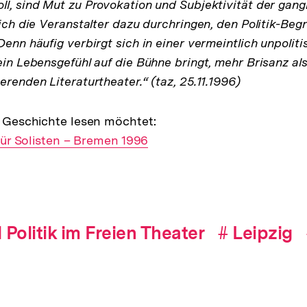
ll, sind Mut zu Provokation und Subjektivität der gan
sich die Veranstalter dazu durchringen, den Politik-Begr
Denn häufig verbirgt sich in einer vermeintlich unpolit
ein Lebensgefühl auf die Bühne bringt, mehr Brisanz al
erenden Literaturtheater.“ (taz, 25.11.1996)
ze Geschichte lesen möchtet:
t für Solisten – Bremen 1996
l Politik im Freien Theater
#
Hashtag
Leipzig