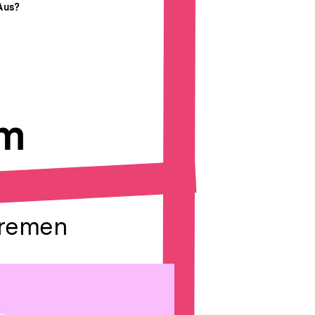
Aus?
em
 Bremen