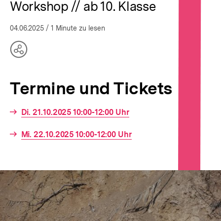
Workshop // ab 10. Klasse
04.06.2025
/ 1 Minute zu lesen
Teilen
Optionen
anzeigen
Termine und Tickets
Interner
Di. 21.10.2025 10:00-12:00 Uhr
Link:
Interner
Mi. 22.10.2025 10:00-12:00 Uhr
Link: