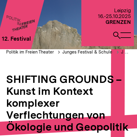
Direkt
zum
Zur Startseite von Politik im Freien Theater 2022
Leipzig
Seiteninhalt
16.-25.10.2025
springen
GRENZEN
Naviga
Such
12. Festival
öffne
öffne
Pfadnavigation
SHIFTING
Brotkrümelnavigation
Politik im Freien Theater
Junges Festival & Schule
JUNGES FESTIVAL: Schule & Lehrkräfte
GROUNDS
–
Kunst
im
SHIFTING GROUNDS –
Kontext
komplexer
Kunst im Kontext
Verflechtungen
von
komplexer
Ökologie
und
Verflechtungen von
Geopolitik
Ökologie und Geopolitik