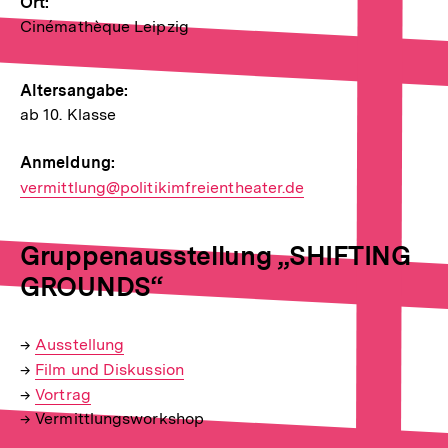
Ort:
Cinémathèque Leipzig
Altersangabe:
ab 10. Klasse
Anmeldung:
E-
vermittlung@politikimfreientheater.de
Mail
Link:
Gruppenausstellung „SHIFTING
GROUNDS“
→
Interner
Ausstellung
→
Link:
Interner
Film und Diskussion
→
Link:
Interner
Vortrag
→ Vermittlungsworkshop
Link: