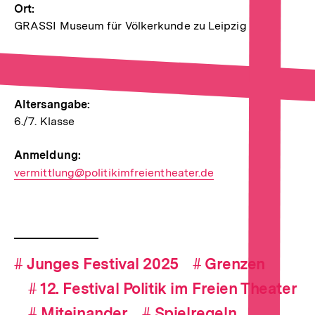
Ort:
GRASSI Museum für Völkerkunde zu Leipzig
Altersangabe:
6./7. Klasse
Anmeldung:
E-
vermittlung@politikimfreientheater.de
Mail
Link:
Fussnoten
Hashtag-
#
Hashtag
Junges Festival 2025
#
Hashtag
Grenzen
Navigation
#
Hashtag
12. Festival Politik im Freien Theater
#
Hashtag
Miteinander
#
Hashtag
Spielregeln