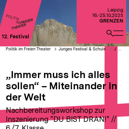
Direkt
zum
Zur Startseite von Politik im Freien Theater 2022
Leipzig
Seiteninhalt
16.-25.10.2025
springen
GRENZEN
Naviga
Such
12. Festival
öffne
öffne
Pfadnavigation
„Immer
Brotkrümelnavigation
Politik im Freien Theater
Junges Festival & Schule
JUNGES FESTIVAL: Schule & Lehrkräfte
muss
ich
alles
sollen“
„Immer muss ich alles
–
Miteinander
sollen“ – Miteinander in
in
der
der Welt
Welt
Nachbereitungsworkshop zur
Inszenierung "DU BIST DRAN!" //
6./7. Klasse