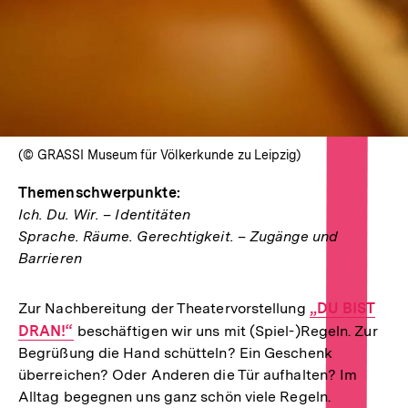
(© GRASSI Museum für Völkerkunde zu Leipzig)
Themenschwerpunkte:
Ich. Du. Wir. – Identitäten
Sprache. Räume. Gerechtigkeit. – Zugänge und
Barrieren
Zur Nachbereitung der Theatervorstellung
Interner
„DU BIST
DRAN!“
beschäftigen wir uns mit (Spiel-)Regeln. Zur
Link:
Begrüßung die Hand schütteln? Ein Geschenk
überreichen? Oder Anderen die Tür aufhalten? Im
Alltag begegnen uns ganz schön viele Regeln.