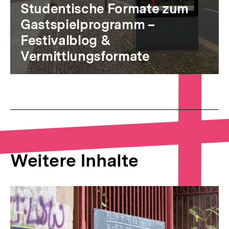
Studentische Formate zum
Gastspielprogramm –
Festivalblog &
Vermittlungsformate
Weitere Inhalte
Inhaltskarousell
Inhaltskarussell
für
überspringen
weitere
Inhalte