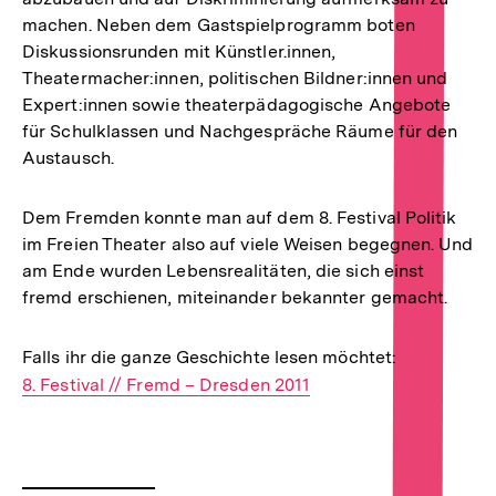
machen. Neben dem Gastspielprogramm boten
Diskussionsrunden mit Künstler.innen,
Theatermacher:innen, politischen Bildner:innen und
Expert:innen sowie theaterpädagogische Angebote
für Schulklassen und Nachgespräche Räume für den
Austausch.
Dem Fremden konnte man auf dem 8. Festival Politik
im Freien Theater also auf viele Weisen begegnen. Und
am Ende wurden Lebensrealitäten, die sich einst
fremd erschienen, miteinander bekannter gemacht.
Falls ihr die ganze Geschichte lesen möchtet:
Interner
8. Festival // Fremd – Dresden 2011
Link:
Fussnoten