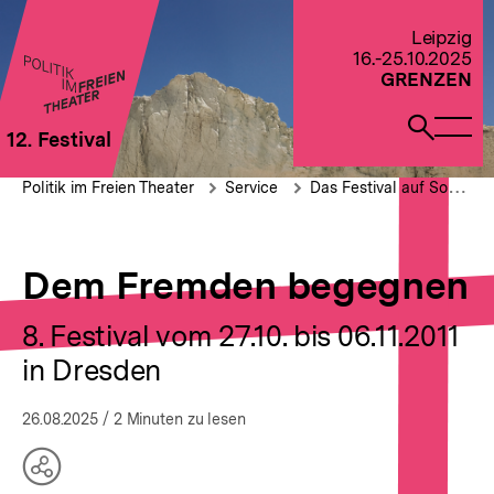
Direkt
zum
Zur Startseite von Politik im Freien Theater 2022
Leipzig
Seiteninhalt
16.-25.10.2025
springen
GRENZEN
Naviga
Such
12. Festival
öffne
öffne
Pfadnavigation
Dem
Brotkrümelnavigation
Politik im Freien Theater
Service
Das Festival auf Social Media
Fremden
begegnen
Dem Fremden begegnen
8. Festival vom 27.10. bis 06.11.2011
in Dresden
26.08.2025
/ 2 Minuten zu lesen
Teilen