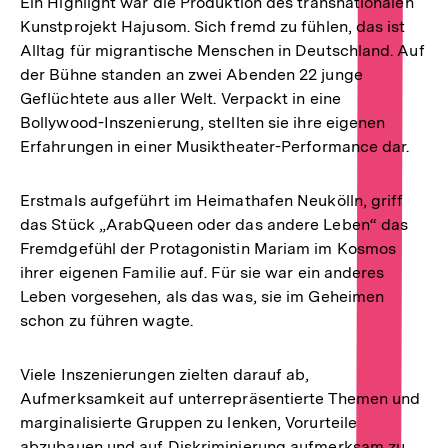
Ein Highlight war die Produktion des transnationalen
Kunstprojekt Hajusom. Sich fremd zu fühlen, das ist
Alltag für migrantische Menschen in Deutschland. Auf
der Bühne standen an zwei Abenden 22 junge
Geflüchtete aus aller Welt. Verpackt in eine
Bollywood-Inszenierung, stellten sie ihre eigenen
Erfahrungen in einer Musiktheater-Performance dar.
Erstmals aufgeführt im Heimathafen Neukölln, griff
das Stück „ArabQueen oder das andere Leben“ das
Fremdgefühl der Protagonistin Mariam im Kosmos
ihrer eigenen Familie auf. Für sie war ein anderes
Leben vorgesehen, als das was, sie im Geheimen
schon zu führen wagte.
Viele Inszenierungen zielten darauf ab,
Aufmerksamkeit auf unterrepräsentierte Themen und
marginalisierte Gruppen zu lenken, Vorurteile
abzubauen und auf Diskriminierung aufmerksam zu