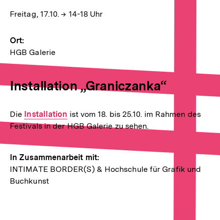
Freitag, 17.10. → 14-18 Uhr
Ort:
HGB Galerie
Installation „Graniczanka“
Die
Interner
Installation
ist vom 18. bis 25.10. im Rahmen des
Festivals in der HGB Galerie zu sehen.
Link:
In Zusammenarbeit mit:
INTIMATE BORDER(S) & Hochschule für Grafik und
Buchkunst