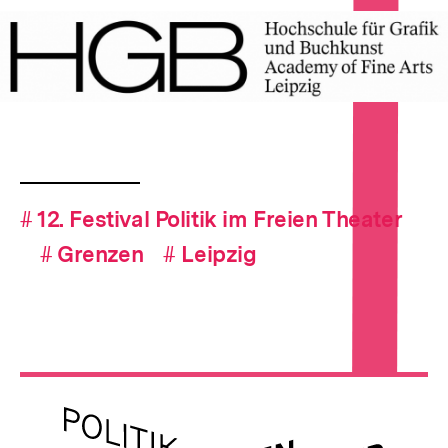
In
Lightbox
öffnen
Fussnoten
Hashtag-
#
Hashtag
12. Festival Politik im Freien Theater
Navigation
#
Hashtag
Grenzen
#
Hashtag
Leipzig
Meta-