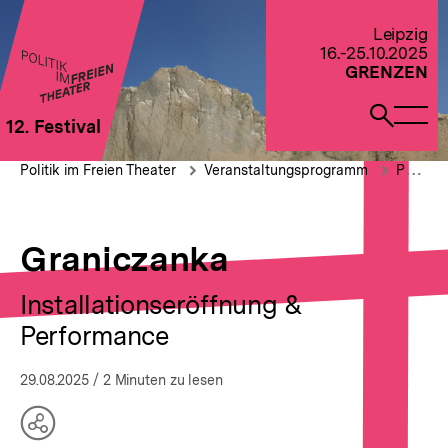
Direkt
zum
Zur Startseite von Politik im Freien Theater 2022
Leipzig
Seiteninhalt
16.-25.10.2025
springen
GRENZEN
Naviga
Such
12. Festival
öffne
öffne
Pfadnavigation
Graniczanka
Brotkrümelnavigation
Politik im Freien Theater
Veranstaltungsprogramm
Performance & Kunstprojekte
Graniczanka
Installationseröffnung &
Performance
29.08.2025
/ 2 Minuten zu lesen
Teilen