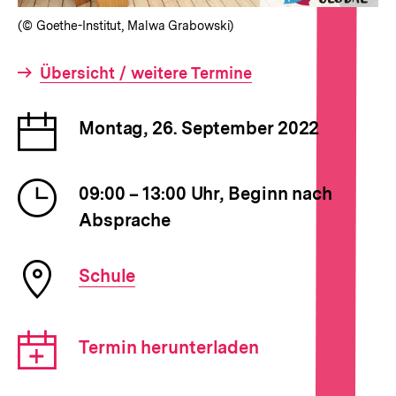
(© Goethe-Institut, Malwa Grabowski)
Interner
Übersicht / weitere Termine
Link:
Datum
Montag, 26. September 2022
der
Veranstaltung
Uhrzeit
09:00 – 13:00 Uhr, Beginn nach
der
Absprache
Veranstaltung
Ort
Schule
der
Veranstaltung
Download-
Termin herunterladen
Link: