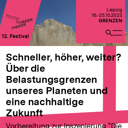
Direkt
zum
Zur Startseite von Politik im Freien Theater 2022
Leipzig
Seiteninhalt
16.-25.10.2025
springen
GRENZEN
Naviga
Such
12. Festival
öffne
öffne
Pfadnavigation
Schneller,
Brotkrümelnavigation
höher,
Schneller, höher, weiter?
weiter?
Über
Über die
die
Belastungsgrenzen
Belastungsgrenzen
unseres
Planeten
unseres Planeten und
und
eine
eine nachhaltige
nachhaltige
Zukunft
Zukunft
Vorbereitung zur Inszenierung "Die