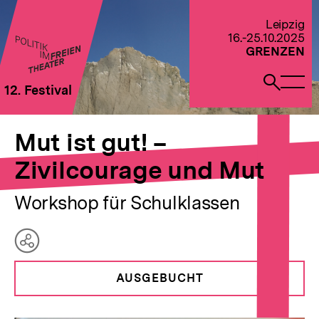
Direkt
zum
Zur Startseite von Politik im Freien Theater 2022
Leipzig
Seiteninhalt
16.-25.10.2025
springen
GRENZEN
Naviga
Such
12. Festival
öffne
öffne
Pfadnavigation
Mut
Brotkrümelnavigation
ist
Mut ist gut! –
gut!
–
Zivilcourage und Mut
Zivilcourage
und
Workshop für Schulklassen
Mut
Teilen
Optionen
AUSGEBUCHT
anzeigen