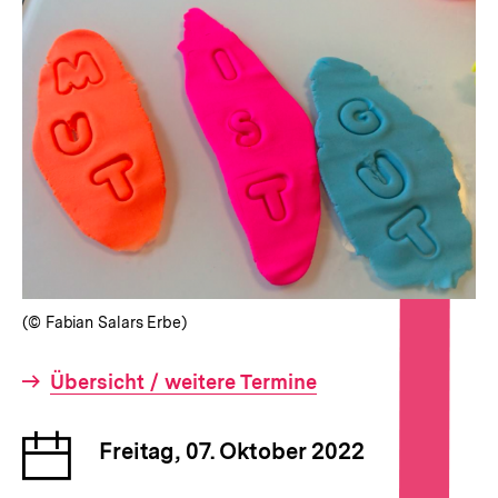
(© Fabian Salars Erbe)
Interner
Übersicht / weitere Termine
Link:
Datum
Freitag, 07. Oktober 2022
der