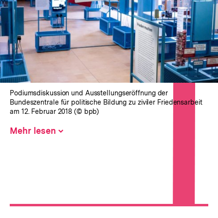
In
Lightbox
öffnen
Podiumsdiskussion und Ausstellungseröffnung der
Bundeszentrale für politische Bildung zu ziviler Friedensarbeit
am 12. Februar 2018 (© bpb)
Mehr lesen
Inhalt
aufklappen
Hinweise
zur
Veranstaltung