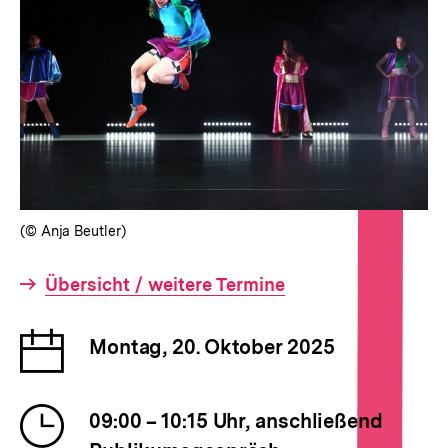
(© Anja Beutler)
Interner
Übersicht / weitere Termine
Link:
Datum
Montag, 20. Oktober 2025
der
Veranstaltung
Uhrzeit
09:00 – 10:15 Uhr, anschließend
der