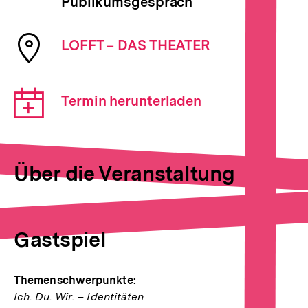
Publikumsgespräch
Veranstaltung
Ort
LOFFT – DAS THEATER
der
Veranstaltung
Download-
Termin herunterladen
Link:
Über die Veranstaltung
Gastspiel
Themenschwerpunkte:
Ich. Du. Wir. – Identitäten