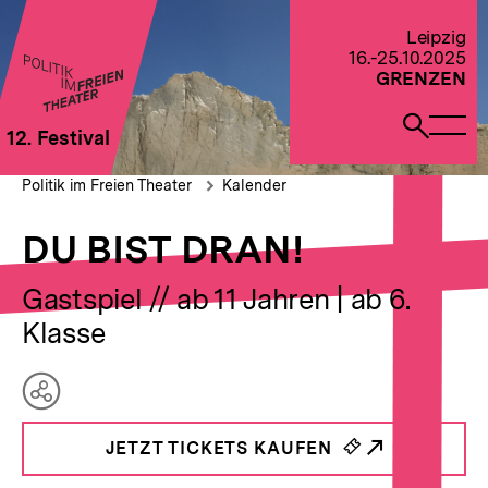
Direkt
zum
Zur Startseite von Politik im Freien Theater 2022
Leipzig
Seiteninhalt
16.-25.10.2025
springen
GRENZEN
Naviga
Such
12. Festival
öffne
öffne
Pfadnavigation
DU
Brotkrümelnavigation
Politik im Freien Theater
Kalender
BIST
DRAN!
DU BIST DRAN!
Gastspiel // ab 11 Jahren | ab 6.
Klasse
Teilen
Optionen
JETZT TICKETS KAUFEN
anzeigen
_INTERNER
LINK: