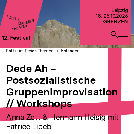
Direkt
zum
Zur Startseite von Politik im Freien Theater 2022
Leipzig
Seiteninhalt
16.-25.10.2025
springen
GRENZEN
Naviga
Such
12. Festival
öffne
öffne
Pfadnavigation
Dede
Brotkrümelnavigation
Politik im Freien Theater
Kalender
Ah
–
Dede Ah –
Postsozialistische
Gruppenimprovisation
Postsozialistische
//
Workshops
Gruppenimprovisation
// Workshops
Anna Zett & Hermann Heisig mit
Patrice Lipeb