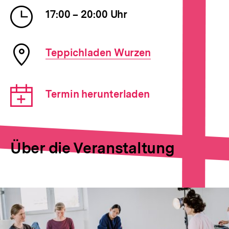
Veranstaltung
Uhrzeit
17:00 – 20:00 Uhr
der
Veranstaltung
Ort
Teppichladen Wurzen
der
Veranstaltung
Download-
Termin herunterladen
Link:
Über die Veranstaltung