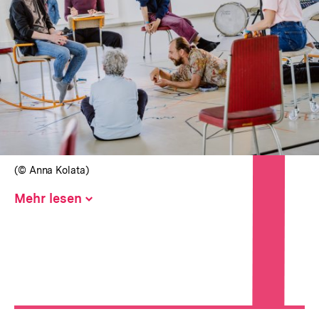
In
Lightbox
öffnen
(© Anna Kolata)
Mehr lesen
Inhalt
aufklappen
Hinweise
zur
Veranstaltung