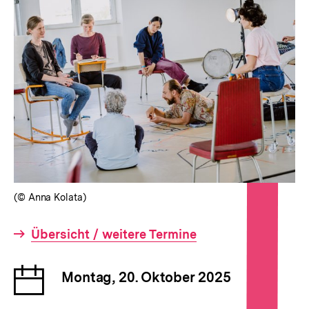
(© Anna Kolata)
Interner
Übersicht / weitere Termine
Link:
Datum
Montag, 20. Oktober 2025
der