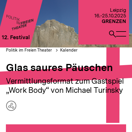
Direkt
zum
Zur Startseite von Politik im Freien Theater 2022
Leipzig
Seiteninhalt
16.-25.10.2025
springen
GRENZEN
Naviga
Such
12. Festival
öffne
öffne
Pfadnavigation
Glas
Brotkrümelnavigation
Politik im Freien Theater
Kalender
saures
Päuschen
Glas saures Päuschen
Vermittlungsformat zum Gastspiel
„Work Body“ von Michael Turinsky
Teilen
Optionen
anzeigen