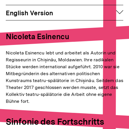
auf
English Version
Nicoleta Esinencu
Nicoleta Esinencu lebt und arbeitet als Autorin und
Regisseurin in Chișinău, Moldawien. Ihre radikalen
Stücke werden international aufgeführt. 2010 war sie
Mitbegründerin des alternativen politischen
Kunstraums teatru-spălătorie in Chișinău. Seitdem das
Theater 2017 geschlossen werden musste, setzt das
Kollektiv teatru-spălătorie die Arbeit ohne eigene
Bühne fort.
Sinfonie des Fortschritts