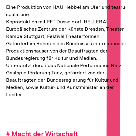
Eine Produktion von HAU Hebbel am Ufer und teatru-
spălătorie.
Koproduktion mit FFT Düsseldorf, HELLERAU –
Europäisches Zentrum der Künste Dresden, Theater
Rampe Stuttgart, Festival Theaterformen.
Gefördert im Rahmen des Bündnisses internationaler
Produktionshäuser von der Beauftragten der
Bundesregierung für Kultur und Medien.
Unterstützt durch das Nationale Performance Netz
Gastspielförderung Tanz, gefördert von der
Beauftragten der Bundesregierung für Kultur und
Medien, sowie Kultur- und Kunstministerien der
Länder.
Fussnoten
Hashtag-
#
Hashtag
Macht der Wirtschaft