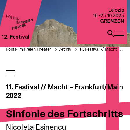
Direkt
zum
Zur Startseite von Politik im Freien Theater 2022
Leipzig
Seiteninhalt
16.-25.10.2025
springen
GRENZEN
Naviga
Such
12. Festival
öffne
öffne
Pfadnavigation
Sinfonie
Brotkrümelnavigation
Politik im Freien Theater
Archiv
11. Festival // Macht – Frankfurt/Main 2022
des
Fortschritts
INHALTSNAVIGATION
ÖFFNEN
11. Festival // Macht – Frankfurt/Main
2022
Sinfonie des Fortschritts
Nicoleta Esinencu