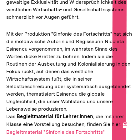
gewaltige Exklusivität und Widersprüchlichkeit des
westlichen Wirtschafts- und Gesellschaftssystems
schmerzlich vor Augen geführt.
Mit der Produktion "Sinfonie des Fortschritts" hat sich
die moldawische Autorin und Regisseurin Nicoleta
Esinencu vorgenommen, im wahrsten Sinne des
Wortes dicke Bretter zu bohren. Indem sie die
Routinen der Ausbeutung und Kolonialisierung in den
Fokus rückt, auf denen das westliche
Wirtschaftssystem fußt, die in seiner
Selbstbeschreibung aber systematisch ausgeblendet
werden, thematisiert Esinencu die globale
Ungleichheit, die unser Wohlstand und unsere
Lebensweise produzieren.
Das
Begleitmaterial für Lehrer:innen
, die mit ihrer
Klasse eine Vorstellung besuchen, finden Sie hier:
Inte
Begleitmaterial "Sinfonie des Fortschritts"
Link