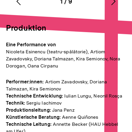
1
/
9
Vorherigen
Nächs
Karussellinhalt
von
Inhalt
Inhalt
anzeigen
anzei
Produktion
Eine Performance von
Nicoleta Esinencu (teatru-spălătorie), Artiom
Zavadovsky, Doriana Talmazan, Kira Semionov, Nora
Dorogan, Oana Cirpanu
Performer:innen:
Artiom Zavadovsky, Doriana
Talmazan, Kira Semionov
Technische Entwicklung:
Iulian Lungu, Neonil Rosça
Technik:
Sergiu Iachimov
Produktionsleitung:
Jana Penz
Künstlerische Beratung:
Aenne Quiñones
Technische Leitung:
Annette Becker (HAU Hebbel
am Ufer)