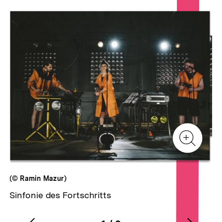
Inhaltskarussell
überspringen
Zur
Zur
Galerieansicht
Gale
Zur
Gale
(© Ramin Mazur)
Sinfonie des Fortschritts