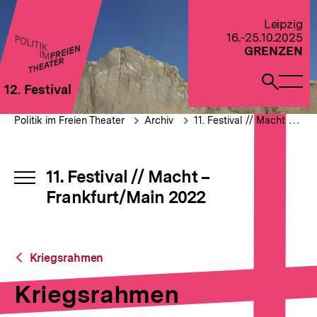
Direkt
zum
Zur Startseite von Politik im Freien Theater 2022
Leipzig
Seiteninhalt
16.-25.10.2025
springen
GRENZEN
Naviga
Such
12. Festival
öffne
öffne
Pfadnavigation
Kriegsrahmen
Brotkrümelnavigation
Politik im Freien Theater
Archiv
11. Festival // Macht – Frankfurt/Main 2022
11. Festival // Macht –
INHALTSNAVIGATION
Frankfurt/Main 2022
ÖFFNEN
Zurück
Kriegsrahmen
zur
Übersicht
Kriegsrahmen