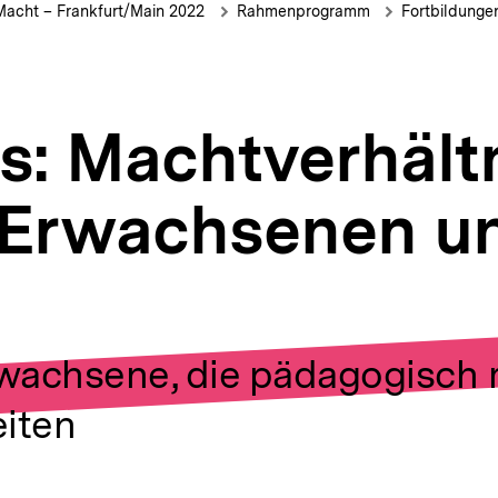
ion
/ Macht – Frankfurt/Main 2022
Rahmenprogramm
Fortbildunge
s: Machtverhält
 Erwachsenen u
n
rwachsene, die pädagogisch 
eiten