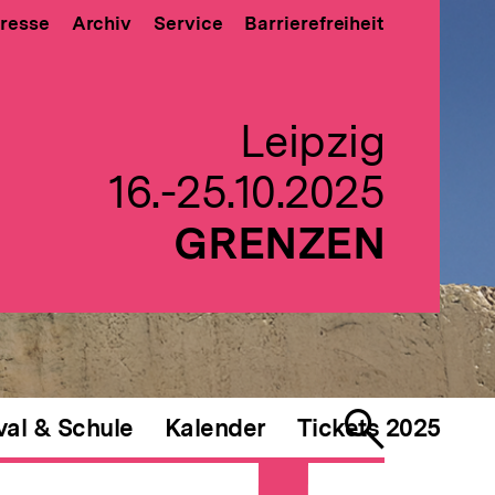
resse
Archiv
Service
Barrierefreiheit
Leipzig
16.-25.10.2025
GRENZEN
val & Schule
Kalender
Tickets 2025
Suche
öffnen