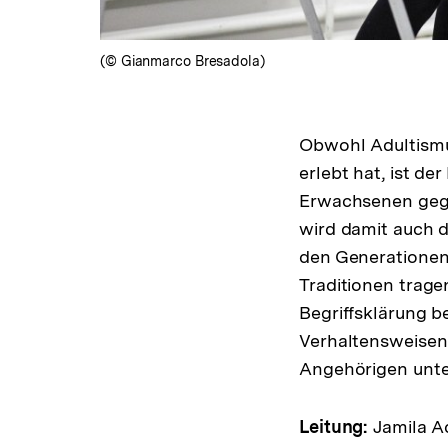
(© Gianmarco Bresadola)
Obwohl Adultismus
erlebt hat, ist de
Erwachsenen gege
wird damit auch 
den Generationen.
Traditionen trage
Begriffsklärung b
Verhaltensweisen 
Angehörigen unte
Leitung:
Jamila A