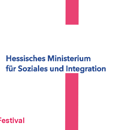
In
Lightbox
öffnen
estival