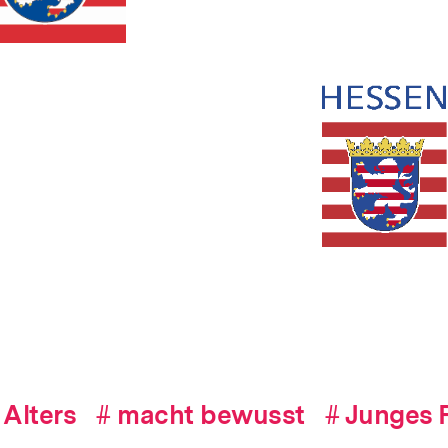
Alters
#
Hashtag
macht bewusst
#
Hashtag
Junges F