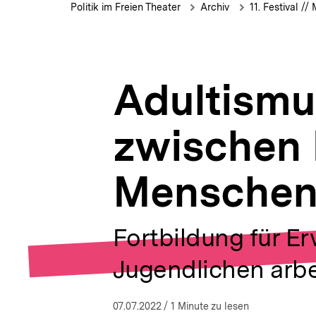
Machtverhältnisse
Brotkrümelnavigation
Pfadnavigat
c
Politik im Freien Theater
Archiv
11. Festival /
zwischen
h
Erwachsenen
s
und
n
jungen
a
Menschen
v
Adultismu
i
g
a
zwischen
t
i
o
Mensche
n
Fortbildung für E
Jugendlichen arb
07.07.2022
/ 1 Minute zu lesen