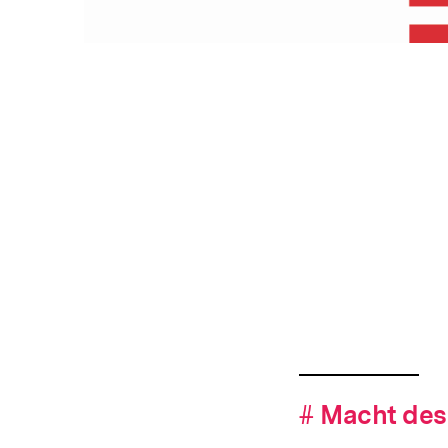
Fussnoten
Hashtag-
#
Hashtag
Macht des 
Navigation