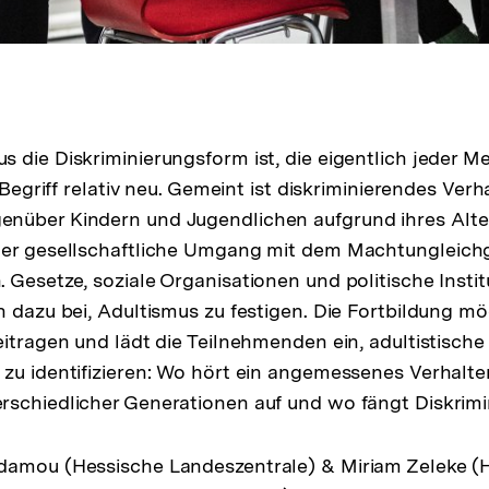
 die Diskriminierungsform ist, die eigentlich jeder 
r Begriff relativ neu. Gemeint ist diskriminierendes Ver
nüber Kindern und Jugendlichen aufgrund ihres Alte
der gesellschaftliche Umgang mit dem Machtungleic
 Gesetze, soziale Organisationen und politische Insti
n dazu bei, Adultismus zu festigen. Die Fortbildung mö
eitragen und lädt die Teilnehmenden ein, adultistische
zu identifizieren: Wo hört ein angemessenes Verhalt
rschiedlicher Generationen auf und wo fängt Diskrim
damou (Hessische Landeszentrale) & Miriam Zeleke (