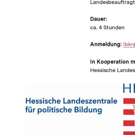
Landesbeauftragt
Dauer:
ca. 4 Stunden
Anmeldung:
E-
lbkr
Mail
Link:
In Kooperation m
Hessische Landesz
In
Lightbox
öffnen