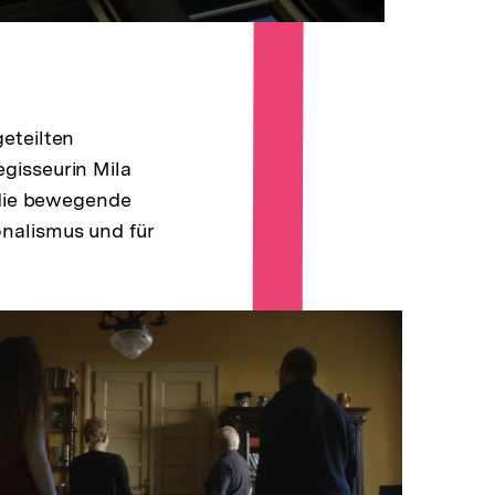
eteilten
gisseurin Mila
 die bewegende
nalismus und für
In