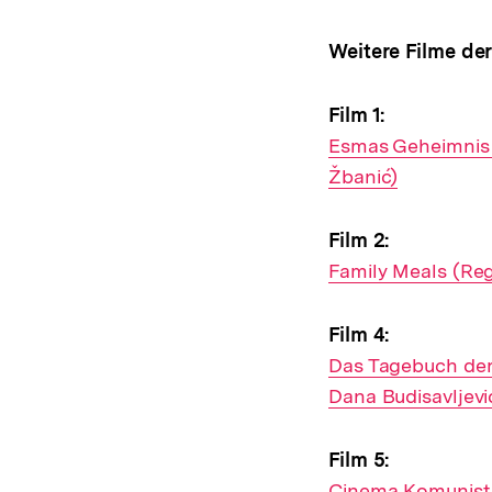
Weitere Filme der
Film 1:
Interner
Esmas Geheimnis 
Link:
Žbanić)
Film 2:
Interner
Family Meals (Reg
Link:
Film 4:
Interner
Das Tagebuch der 
Link:
Dana Budisavljevi
Film 5:
Interner
Cinema Komunisto 