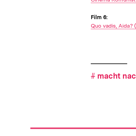
Link:
Film 6:
Interner
Quo vadis, Aida? 
Link:
Fussnoten
Hashtag-
#
Hashtag
macht nac
Navigation