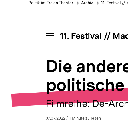
andere
Brotkrümelnavigation
Pfadnavigat
c
Politik im Freien Theater
Archiv
11. Festival /
Seite
h
von
s
allem
n
–
a
Eine
v
11. Festival // M
politische
i
INHALTSNAVIGATION
Geistergeschichte
g
ÖFFNEN
a
t
Die andere
i
o
n
politische
Filmreihe: De-Arc
07.07.2022
/ 1 Minute zu lesen