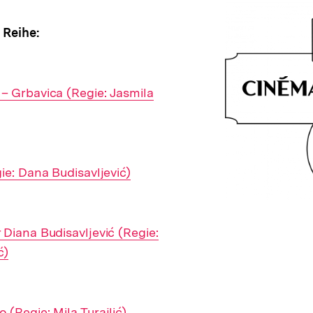
 Reihe:
– Grbavica (Regie: Jasmila
ie: Dana Budisavljević)
Diana Budisavljević (Regie:
ć)
(Regie: Mila Turajlić)