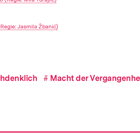
(Regie: Jasmila Žbanić)
hdenklich
#
Hashtag
Macht der Vergangenhe