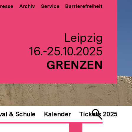
resse
Archiv
Service
Barrierefreiheit
Leipzig
16.-25.10.2025
GRENZEN
val & Schule
Kalender
Tickets 2025
Suche
öffnen