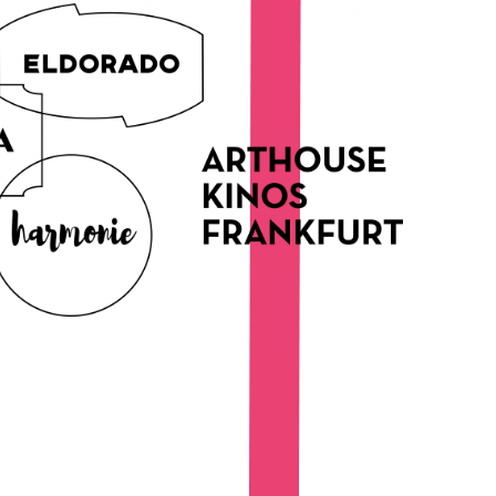
In
Lightbox
öffnen