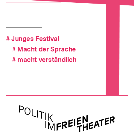
Fussnoten
Hashtag-
#
Hashtag
Junges Festival
Navigation
#
Hashtag
Macht der Sprache
#
Hashtag
macht verständlich
Meta-
Links