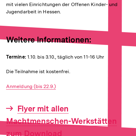
mit vielen Einrichtungen der Offenen Kinder- und
Jugendarbeit in Hessen.
Weitere Informationen:
Termine:
1.10. bis 3.10., täglich von 11-16 Uhr
Die Teilnahme ist kostenfrei.
E-
Anmeldung (bis 22.9.)
Mail
Link:
Interner
Flyer mit allen
Link:
Machtmenschen-Werkstätten
zum Download