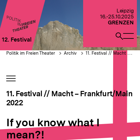
Direkt
zum
Zur Startseite von Politik im Freien Theater 2022
Leipzig
Seiteninhalt
16.-25.10.2025
springen
GRENZEN
Naviga
Such
12. Festival
öffne
öffne
Pfadnavigation
If
Brotkrümelnavigation
Politik im Freien Theater
Archiv
11. Festival // Macht – Frankfurt/Main 2022
you
know
what
I
INHALTSNAVIGATION
mean?!
ÖFFNEN
11. Festival // Macht – Frankfurt/Main
2022
If you know what I
mean?!