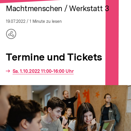
Machtmenschen / Werkstatt 3
19.07.2022
/ 1 Minute zu lesen
Teilen
Optionen
anzeigen
Termine und Tickets
Interner
Sa. 1.10.2022 11:00-16:00 Uhr
Link: