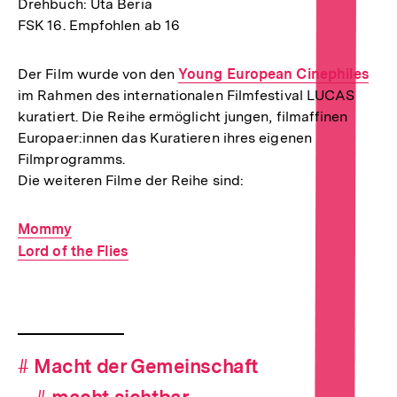
Drehbuch: Uta Beria
FSK 16. Empfohlen ab 16
Der Film wurde von den
Interner
Young European Cinephiles
im Rahmen des internationalen Filmfestival LUCAS
Link:
kuratiert. Die Reihe ermöglicht jungen, filmaffinen
Europaer:innen das Kuratieren ihres eigenen
Filmprogramms.
Die weiteren Filme der Reihe sind:
Interner
Mommy
Link:
Interner
Lord of the Flies
Link:
Fussnoten
Hashtag-
#
Hashtag
Macht der Gemeinschaft
Navigation
#
Hashtag
macht sichtbar