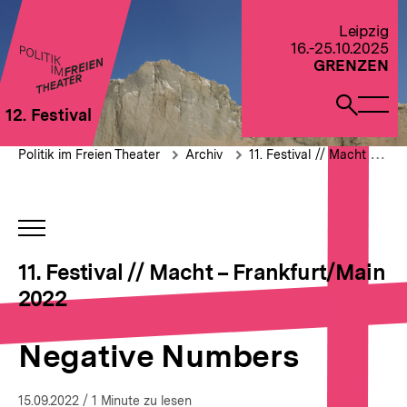
Direkt
zum
Zur Startseite von Politik im Freien Theater 2022
Leipzig
Seiteninhalt
16.-25.10.2025
springen
GRENZEN
Naviga
Such
12. Festival
öffne
öffne
Pfadnavigation
Negative
Brotkrümelnavigation
Politik im Freien Theater
Archiv
11. Festival // Macht – Frankfurt/Main 2022
Numbers
INHALTSNAVIGATION
ÖFFNEN
11. Festival // Macht – Frankfurt/Main
2022
Negative Numbers
15.09.2022
/ 1 Minute zu lesen