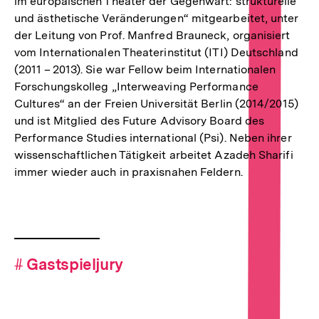
im europäischen Theater der Gegenwart: strukturelle
und ästhetische Veränderungen“ mitgearbeitet, unter
der Leitung von Prof. Manfred Brauneck, organisiert
vom Internationalen Theaterinstitut (ITI) Deutschland
(2011 – 2013). Sie war Fellow beim Internationalen
Forschungskolleg „Interweaving Performance
Cultures“ an der Freien Universität Berlin (2014/2015)
und ist Mitglied des Future Advisory Board des
Performance Studies international (Psi). Neben ihrer
wissenschaftlichen Tätigkeit arbeitet Azadeh Sharifi
immer wieder auch in praxisnahen Feldern.
Fussnoten
Hashtag-
#
Hashtag
Gastspieljury
Navigation