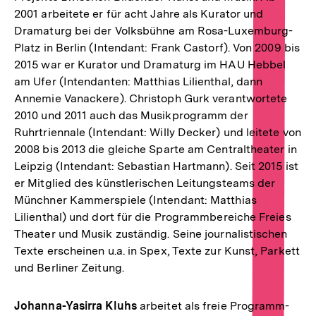
2001 arbeitete er für acht Jahre als Kurator und
Dramaturg bei der Volksbühne am Rosa-Luxemburg-
Platz in Berlin (Intendant: Frank Castorf). Von 2009 bis
2015 war er Kurator und Dramaturg im HAU Hebbel
am Ufer (Intendanten: Matthias Lilienthal, dann
Annemie Vanackere). Christoph Gurk verantwortete
2010 und 2011 auch das Musikprogramm der
Ruhrtriennale (Intendant: Willy Decker) und leitete von
2008 bis 2013 die gleiche Sparte am Centraltheater in
Leipzig (Intendant: Sebastian Hartmann). Seit 2015 ist
er Mitglied des künstlerischen Leitungsteams der
Münchner Kammerspiele (Intendant: Matthias
Lilienthal) und dort für die Programmbereiche Freies
Theater und Musik zuständig. Seine journalistischen
Texte erscheinen u.a. in Spex, Texte zur Kunst, Parkett
und Berliner Zeitung.
Johanna-Yasirra Kluhs
arbeitet als freie Programm-