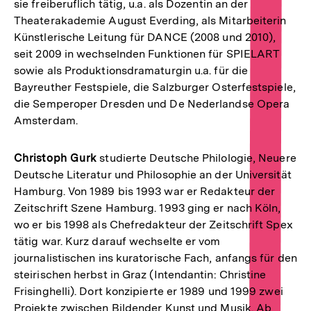
sie freiberuflich tätig, u.a. als Dozentin an der
Theaterakademie August Everding, als Mitarbeiterin
Künstlerische Leitung für DANCE (2008 und 2010),
seit 2009 in wechselnden Funktionen für SPIELART
sowie als Produktionsdramaturgin u.a. für die
Bayreuther Festspiele, die Salzburger Osterfestspiele,
die Semperoper Dresden und De Nederlandse Opera
Amsterdam.
Christoph Gurk
studierte Deutsche Philologie, Neuere
Deutsche Literatur und Philosophie an der Universität
Hamburg. Von 1989 bis 1993 war er Redakteur der
Zeitschrift Szene Hamburg. 1993 ging er nach Köln,
wo er bis 1998 als Chefredakteur der Zeitschrift Spex
tätig war. Kurz darauf wechselte er vom
journalistischen ins kuratorische Fach, anfangs für den
steirischen herbst in Graz (Intendantin: Christine
Frisinghelli). Dort konzipierte er 1989 und 1999 zwei
Projekte zwischen Bildender Kunst und Musik. Ab