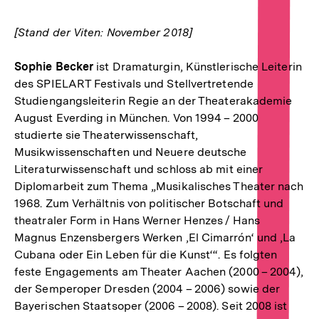
[Stand der Viten: November 2018]
Sophie Becker
ist Dramaturgin, Künstlerische Leiterin
des SPIELART Festivals und Stellvertretende
Studiengangsleiterin Regie an der Theaterakademie
August Everding in München. Von 1994 – 2000
studierte sie Theaterwissenschaft,
Musikwissenschaften und Neuere deutsche
Literaturwissenschaft und schloss ab mit einer
Diplomarbeit zum Thema „Musikalisches Theater nach
1968. Zum Verhältnis von politischer Botschaft und
theatraler Form in Hans Werner Henzes / Hans
Magnus Enzensbergers Werken ‚El Cimarrón‘ und ‚La
Cubana oder Ein Leben für die Kunst‘“. Es folgten
feste Engagements am Theater Aachen (2000 – 2004),
der Semperoper Dresden (2004 – 2006) sowie der
Bayerischen Staatsoper (2006 – 2008). Seit 2008 ist