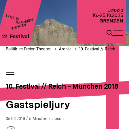
Direkt
zum
Zur Startseite von Politik im Freien Theater 2022
Leipzig
Seiteninhalt
16.-25.10.2025
springen
GRENZEN
Naviga
Such
12. Festival
öffne
öffne
Pfadnavigation
Gastspieljury
Brotkrümelnavigation
Politik im Freien Theater
Archiv
10. Festival // Reich – München 2018
INHALTSNAVIGATION
ÖFFNEN
10. Festival // Reich – München 2018
Gastspieljury
05.04.2019
/ 5 Minuten zu lesen