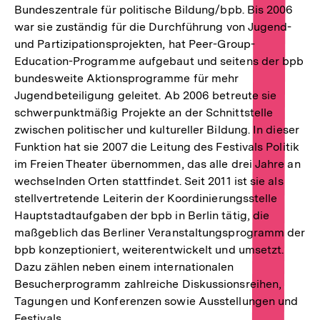
Bundeszentrale für politische Bildung/bpb. Bis 2006
war sie zuständig für die Durchführung von Jugend-
und Partizipationsprojekten, hat Peer-Group-
Education-Programme aufgebaut und seitens der bpb
bundesweite Aktionsprogramme für mehr
Jugendbeteiligung geleitet. Ab 2006 betreute sie
schwerpunktmäßig Projekte an der Schnittstelle
zwischen politischer und kultureller Bildung. In dieser
Funktion hat sie 2007 die Leitung des Festivals Politik
im Freien Theater übernommen, das alle drei Jahre an
wechselnden Orten stattfindet. Seit 2011 ist sie als
stellvertretende Leiterin der Koordinierungsstelle
Hauptstadtaufgaben der bpb in Berlin tätig, die
maßgeblich das Berliner Veranstaltungsprogramm der
bpb konzeptioniert, weiterentwickelt und umsetzt.
Dazu zählen neben einem internationalen
Besucherprogramm zahlreiche Diskussionsreihen,
Tagungen und Konferenzen sowie Ausstellungen und
Festivals.