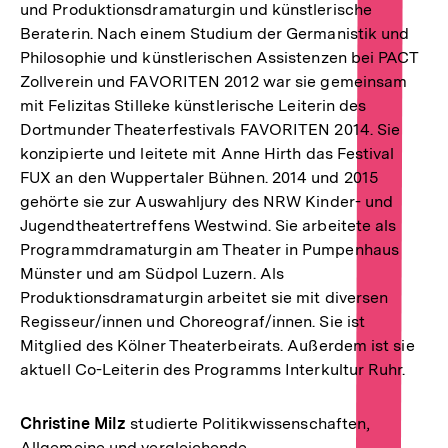
und Produktionsdramaturgin und künstlerische
Beraterin. Nach einem Studium der Germanistik und
Philosophie und künstlerischen Assistenzen bei PACT
Zollverein und FAVORITEN 2012 war sie gemeinsam
mit Felizitas Stilleke künstlerische Leiterin des
Dortmunder Theaterfestivals FAVORITEN 2014. Sie
konzipierte und leitete mit Anne Hirth das Festival
FUX an den Wuppertaler Bühnen. 2014 und 2015
gehörte sie zur Auswahljury des NRW Kinder- und
Jugendtheatertreffens Westwind. Sie arbeitete als
Programmdramaturgin am Theater in Pumpenhaus
Münster und am Südpol Luzern. Als
Produktionsdramaturgin arbeitet sie mit diversen
Regisseur/innen und Choreograf/innen. Sie ist
Mitglied des Kölner Theaterbeirats. Außerdem ist sie
aktuell Co-Leiterin des Programms Interkultur Ruhr.
Christine Milz
studierte Politikwissenschaften,
Allgemeine und vergleichende