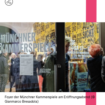
Teilen
Optionen
anzeigen
In
Lightbox
öffnen
Foyer der Münchner Kammerspiele am Eröffnungsabend (©
Gianmarco Bresadola)