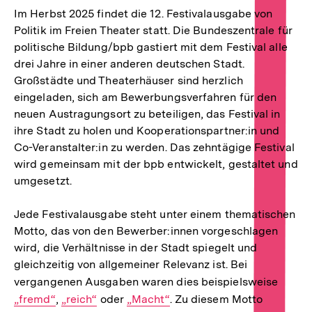
Im Herbst 2025 findet die 12. Festivalausgabe von
Politik im Freien Theater statt. Die Bundeszentrale für
politische Bildung/bpb gastiert mit dem Festival alle
drei Jahre in einer anderen deutschen Stadt.
Großstädte und Theaterhäuser sind herzlich
eingeladen, sich am Bewerbungsverfahren für den
neuen Austragungsort zu beteiligen, das Festival in
ihre Stadt zu holen und Kooperationspartner:in und
Co-Veranstalter:in zu werden. Das zehntägige Festival
wird gemeinsam mit der bpb entwickelt, gestaltet und
umgesetzt.
Jede Festivalausgabe steht unter einem thematischen
Motto, das von den Bewerber:innen vorgeschlagen
wird, die Verhältnisse in der Stadt spiegelt und
gleichzeitig von allgemeiner Relevanz ist. Bei
vergangenen Ausgaben waren dies beispielsweise
Intern
„fremd“
,
Interner
„reich“
oder
Interner
„Macht“
. Zu diesem Motto
Link: