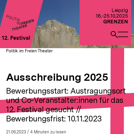
Direkt
zum
Zur Startseite von Politik im Freien Theater 2022
Leipzig
Seiteninhalt
16.-25.10.2025
springen
GRENZEN
Naviga
Such
12. Festival
öffne
öffne
Pfadnavigation
Ausschreibung
Brotkrümelnavigation
Politik im Freien Theater
2025
Ausschreibung 2025
Bewerbungsstart: Austragungsort
und Co-Veranstalter:innen für das
12. Festival gesucht //
Bewerbungsfrist: 10.11.2023
21.06.2023
/ 4 Minuten zu lesen