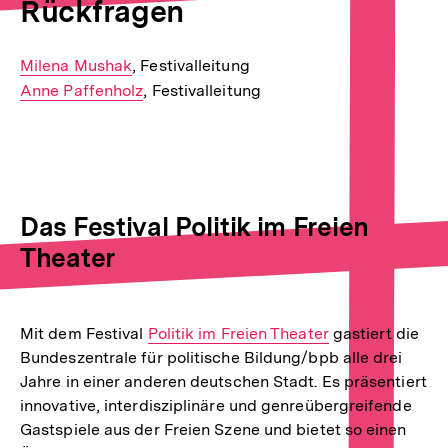
Rückfragen
E-
Milena Mushak
, Festivalleitung
Mail
E-
Anne Paffenholz
, Festivalleitung
Link:
Mail
Link:
Das Festival Politik im Freien
Theater
Mit dem Festival
Interner
Politik im Freien Theater
gastiert die
Bundeszentrale für politische Bildung/bpb alle drei
Link:
Jahre in einer anderen deutschen Stadt. Es präsentiert
innovative, interdisziplinäre und genreübergreifende
Gastspiele aus der Freien Szene und bietet so einen