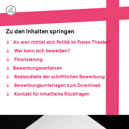
Teilen
Optionen
anzeigen
Zu den Inhalten springen
An wen richtet sich Politik im Freien Theater?
Wer kann sich bewerben?
Finanzierung
Bewerbungsverfahren
Bestandteile der schriftlichen Bewerbung
Bewerbungsunterlagen zum Download
Kontakt für inhaltliche Rückfragen