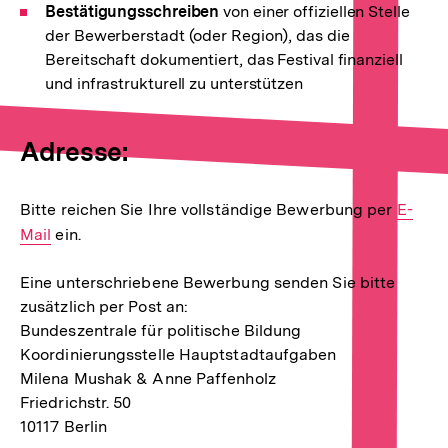
Bestätigungsschreiben
von einer offiziellen Stelle
der Bewerberstadt (oder Region), das die
Bereitschaft dokumentiert, das Festival finanziell
und infrastrukturell zu unterstützen
Adresse:
Bitte reichen Sie Ihre vollständige Bewerbung per
E-
E-
Mail
ein.
Mail
Link:
Eine unterschriebene Bewerbung senden Sie bitte
zusätzlich per Post an:
Bundeszentrale für politische Bildung
Koordinierungsstelle Hauptstadtaufgaben
Milena Mushak & Anne Paffenholz
Friedrichstr. 50
10117 Berlin