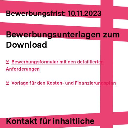
Bewerbungsfrist: 10.11.2023
Bewerbungsunterlagen zum
Download
Interner
Bewerbungsformular mit den detaillierten
Anforderungen
Link:
Interner
Vorlage für den Kosten- und Finanzierungsplan
Link:
Kontakt für inhaltliche