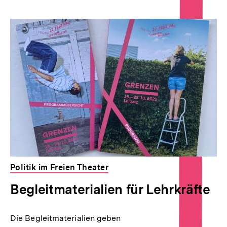
Inhaltskarousell
Inhaltskarussell
für
überspringen
weitere
Inhalte
Politik im Freien Theater
Begleitmaterialien für Lehrkräfte
Die Begleitmaterialien geben