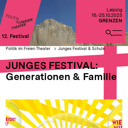
Direkt
zum
Zur Startseite von Politik im Freien Theater 2022
Leipzig
Seiteninhalt
16.-25.10.2025
springen
GRENZEN
Naviga
Such
12. Festival
öffne
öffne
Pfadnavigation
JUNGES
Brotkrümelnavigation
Politik im Freien Theater
Junges Festival & Schule
FESTIVAL:
Generationen
JUNGES FESTIVAL:
&
Familie
Generationen & Familie
Rahmenprogrammübersic