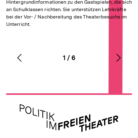
Hintergrundinformationen zu den Gastspielen, die sich
an Schulklassen richten. Sie unterstützen Lehrkräfte
bei der Vor- / Nachbereitung des Theaterbesuchs im
Unterricht.
1
/
6
Vorherigen
Nächs
Karussellinhalt
von
Inhalt
Inhalt
anzeigen
anzei
Meta-
Links
Zur