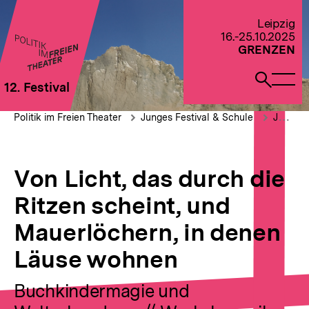
Direkt
zum
Zur Startseite von Politik im Freien Theater 2022
Leipzig
Seiteninhalt
16.-25.10.2025
springen
GRENZEN
Naviga
Such
12. Festival
öffne
öffne
Pfadnavigation
Von
Brotkrümelnavigation
Politik im Freien Theater
Junges Festival & Schule
JUNGES FESTIVAL: Generationen & Familie
Licht,
das
durch
die
Von Licht, das durch die
Ritzen
scheint,
Ritzen scheint, und
und
Mauerlöchern,
Mauerlöchern, in denen
in
denen
Läuse wohnen
Läuse
wohnen
Buchkindermagie und