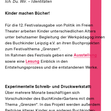
Ich. Du. Wir. – Identitäten
Kinder machen Bücher!
Für die 12. Festivalausgabe von Politik im Freien
Theater arbeiten Kinder unterschiedlichen Alters
unter behutsamer Begleitung der Werkpädagog:innen
des Buchkinder Leipzig e.V. an ihren Buchprojekten
zum Festivalthema „Grenzen“.
Im Rahmen des Festivals geben eine
Interner
Ausstellung
sowie eine
Interner
Lesung
Einblick in den
Link:
Entstehungsprozess und die entstandenen Werke.
Link:
Experimentelle Schreib- und Druckwerkstatt:
Über mehrere Monate beschäftigen sich
Vorschulkinder des BuchKinderGartens mit dem
Thema „Grenzen“. In das Projekt werden außerdem
Beiträge älterer Kinder aus anderen Buchkinder-