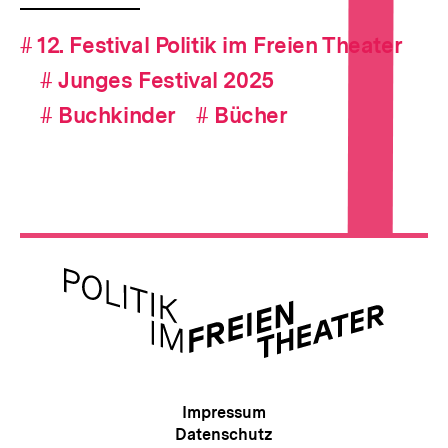
Hashtag-
#
Hashtag
12. Festival Politik im Freien Theater
Navigation
#
Hashtag
Junges Festival 2025
#
Hashtag
Buchkinder
#
Hashtag
Bücher
Meta-
Links
Zur
Startseite
Meta-
Impressum
von
Navigation
Datenschutz
Politik