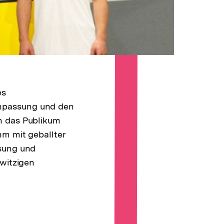
es
Anpassung und den
n das Publikum
hm mit geballter
ssung und
-witzigen