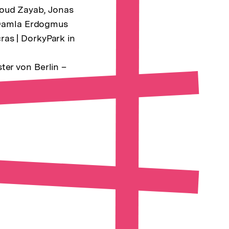
ud Zayab, Jonas
, Damla Erdogmus
as | DorkyPark in
er von Berlin –