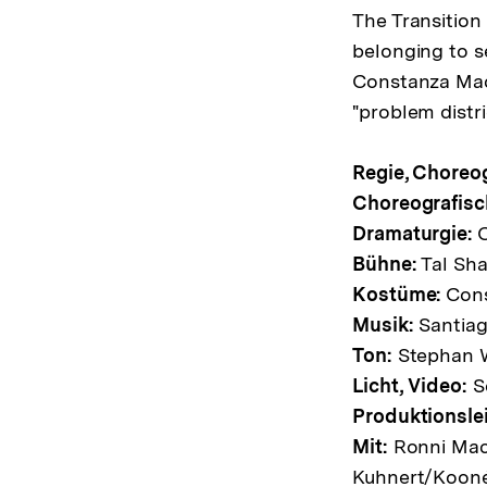
The Transition
belonging to s
Constanza Macr
"problem distri
Regie, Choreog
Choreografisc
Dramaturgie:
C
Bühne:
Tal Sh
Kostüme:
Cons
Musik:
Santiag
Ton:
Stephan 
Licht, Video:
Sé
Produktionsle
Mit:
Ronni Maci
Kuhnert/Kooné