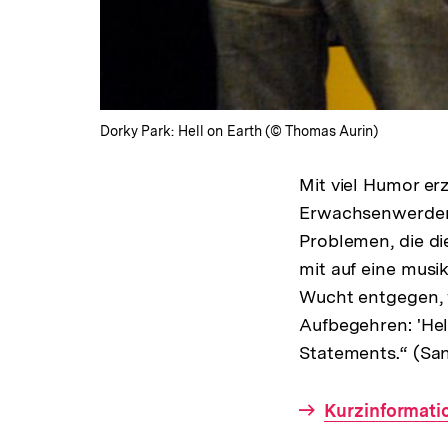
Dorky Park: Hell on Earth (© Thomas Aurin)
Mit viel Humor er
Erwachsenwerdens
Problemen, die di
mit auf eine musi
Wucht entgegen, w
Aufbegehren: 'Hel
Statements.“ (San
Interner
Kurzinformati
Link: