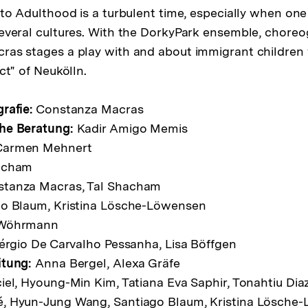
 to Adulthood is a turbulent time, especially when on
everal cultures. With the DorkyPark ensemble, chore
as stages a play with and about immigrant children f
ct" of Neukölln.
rafie:
Constanza Macras
he Beratung:
Kadir Amigo Memis
armen Mehnert
acham
tanza Macras, Tal Shacham
o Blaum, Kristina Lösche-Löwensen
Wöhrmann
rgio De Carvalho Pessanha, Lisa Böffgen
itung:
Anna Bergel, Alexa Gräfe
el, Hyoung-Min Kim, Tatiana Eva Saphir, Tonahtiu Diaz
, Hyun-Jung Wang, Santiago Blaum, Kristina Lösche-