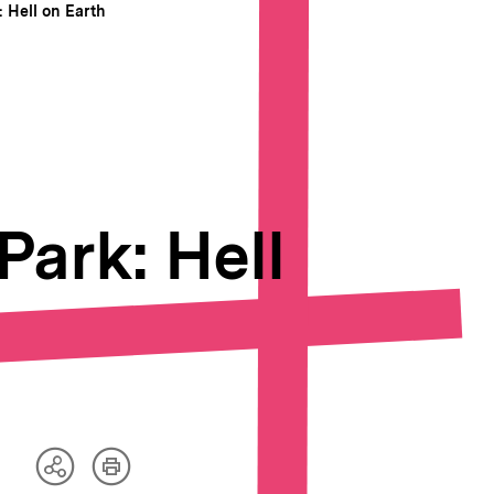
 Hell on Earth
ark: Hell
Artikel
Teilen