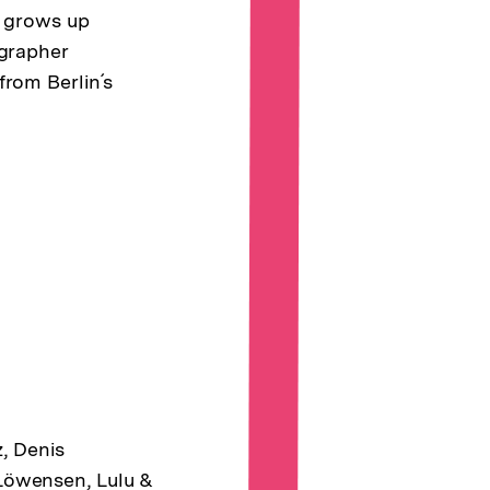
e grows up
ographer
rom Berlin´s
, Denis
Löwensen, Lulu &