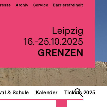
resse
Archiv
Service
Barrierefreiheit
Leipzig
16.-25.10.2025
GRENZEN
val & Schule
Kalender
Tickets 2025
Suche
öffnen