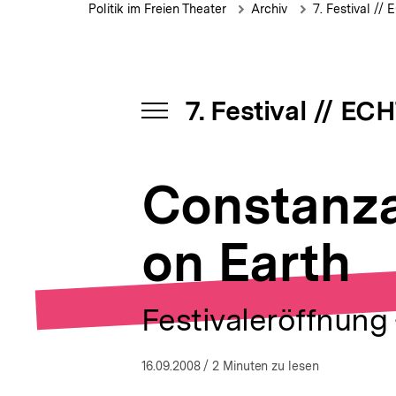
Macras
Brotkrümelnavigation
Pfadnavigat
c
Politik im Freien Theater
Archiv
7. Festival //
|
h
DorkyPark:
s
Hell
n
on
a
Earth
v
7. Festival // EC
i
INHALTSNAVIGATION
g
ÖFFNEN
a
t
Constanza
i
o
n
on Earth
Festivaleröffnung
16.09.2008
/ 2 Minuten zu lesen