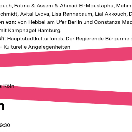
ouch, Fatma & Assem & Ahmad El-Moustapha, Mahmo
 Schmidt, Avital Lvova, Lisa Rennebaum, Lial Akkouch
on von:
von Hebbel am Ufer Berlin und Constanza Macr
mit Kampnagel Hamburg.
ch:
Hauptstadtkulturfonds, Der Regierende Bürgermeist
– Kulturelle Angelegenheiten
s Köln
m
19:30