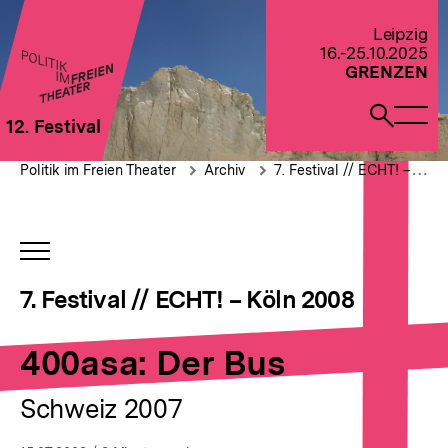
Direkt
zum
Zur Startseite von Politik im Freien Theater 2022
Leipzig
Seiteninhalt
16.-25.10.2025
springen
GRENZEN
Naviga
Such
12. Festival
öffne
öffne
Pfadnavigation
400asa:
Brotkrümelnavigation
Politik im Freien Theater
Archiv
7. Festival // ECHT! – Köln 2008
Der
Bus
INHALTSNAVIGATION
ÖFFNEN
7. Festival // ECHT! – Köln 2008
400asa: Der Bus
Schweiz 2007