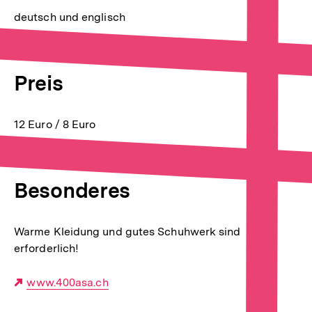
deutsch und englisch
Preis
12 Euro / 8 Euro
Besonderes
Warme Kleidung und gutes Schuhwerk sind
erforderlich!
Externer
www.400asa.ch
Link: