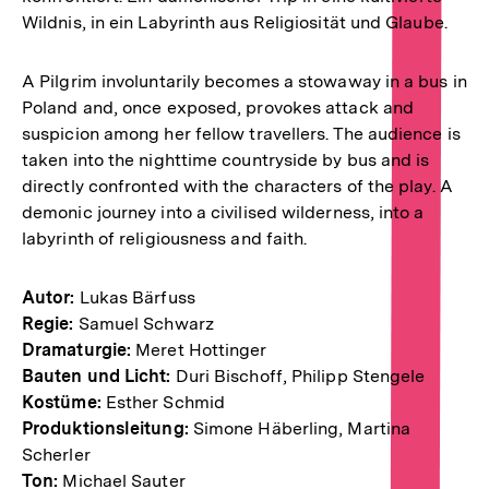
Wildnis, in ein Labyrinth aus Religiosität und Glaube.
A Pilgrim involuntarily becomes a stowaway in a bus in
Poland and, once exposed, provokes attack and
suspicion among her fellow travellers. The audience is
taken into the nighttime countryside by bus and is
directly confronted with the characters of the play. A
demonic journey into a civilised wilderness, into a
labyrinth of religiousness and faith.
Autor:
Lukas Bärfuss
Regie:
Samuel Schwarz
Dramaturgie:
Meret Hottinger
Bauten und Licht:
Duri Bischoff, Philipp Stengele
Kostüme:
Esther Schmid
Produktionsleitung:
Simone Häberling, Martina
Scherler
Ton:
Michael Sauter