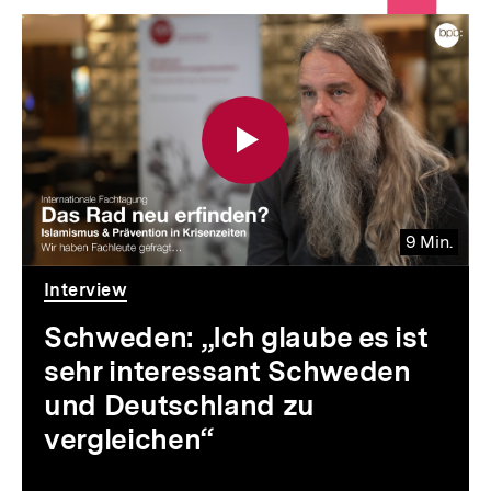
Inhaltskarousell
Inhaltskarussell
für
überspringen
weitere
Inhalte
9 Min.
Video
Dauer
Interview
9
Min.
Schweden: „Ich glaube es ist
sehr interessant Schweden
und Deutschland zu
vergleichen“