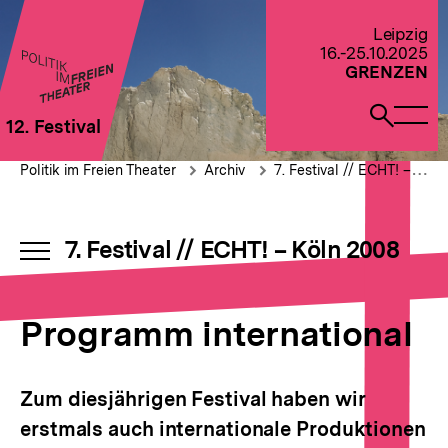
Direkt
zum
Zur Startseite von Politik im Freien Theater 2022
Leipzig
Seiteninhalt
16.-25.10.2025
springen
GRENZEN
Naviga
Such
12. Festival
öffne
öffne
Pfadnavigation
Programm
Brotkrümelnavigation
Politik im Freien Theater
Archiv
7. Festival // ECHT! – Köln 2008
international
7. Festival // ECHT! – Köln 2008
INHALTSNAVIGATION
ÖFFNEN
Programm international
Zum diesjährigen Festival haben wir
erstmals auch internationale Produktionen