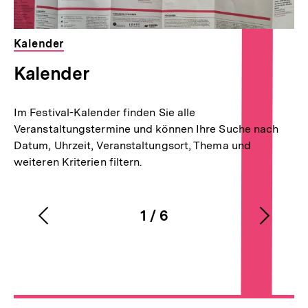
Kalender
Kalender
Im Festival-Kalender finden Sie alle
Veranstaltungstermine und können Ihre Suche nach
Datum, Uhrzeit, Veranstaltungsort, Thema und
weiteren Kriterien filtern.
1
/
6
Vorherigen
Nächs
Karussellinhalt
von
Inhalt
Inhalt
anzeigen
anzei