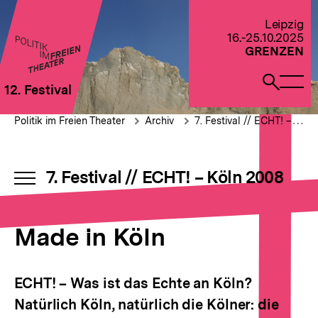
Direkt
zum
Zur Startseite von Politik im Freien Theater 2022
Leipzig
Seiteninhalt
16.-25.10.2025
springen
GRENZEN
Naviga
Such
12. Festival
öffne
öffne
Pfadnavigation
Made
Brotkrümelnavigation
Politik im Freien Theater
Archiv
7. Festival // ECHT! – Köln 2008
in
Köln
7. Festival // ECHT! – Köln 2008
INHALTSNAVIGATION
ÖFFNEN
Made in Köln
ECHT! – Was ist das Echte an Köln?
Natürlich Köln, natürlich die Kölner: die