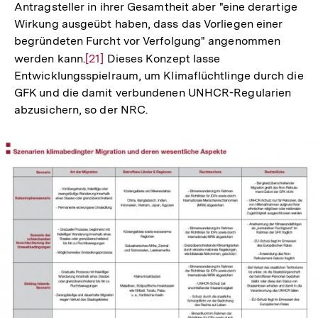
Antragsteller in ihrer Gesamtheit aber "eine derartige
Wirkung ausgeübt haben, dass das Vorliegen einer
begründeten Furcht vor Verfolgung" angenommen
werden kann.
Zur
[21]
Dieses Konzept lasse
Entwicklungsspielraum, um Klimaflüchtlinge durch die
Auflösung
GFK und die damit verbundenen UNHCR-Regularien
der
abzusichern, so der NRC.
Fußnote
In
Lightbox
öffnen