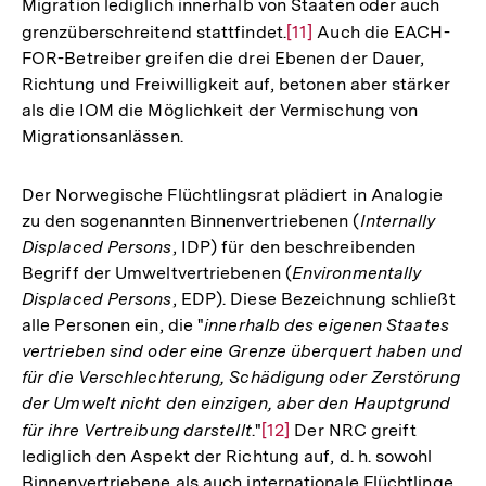
Migration lediglich innerhalb von Staaten oder auch
grenzüberschreitend stattfindet.
Zur
[11]
Auch die EACH-
FOR-Betreiber greifen die drei Ebenen der Dauer,
Auflösung
Richtung und Freiwilligkeit auf, betonen aber stärker
der
als die IOM die Möglichkeit der Vermischung von
Fußnote
Migrationsanlässen.
Der Norwegische Flüchtlingsrat plädiert in Analogie
zu den sogenannten Binnenvertriebenen (
Internally
Displaced Persons
, IDP) für den beschreibenden
Begriff der Umweltvertriebenen (
Environmentally
Displaced Persons
, EDP). Diese Bezeichnung schließt
alle Personen ein, die "
innerhalb des eigenen Staates
vertrieben sind oder eine Grenze überquert haben und
für die Verschlechterung, Schädigung oder Zerstörung
der Umwelt nicht den einzigen, aber den Hauptgrund
für ihre Vertreibung darstellt
."
Zur
[12]
Der NRC greift
lediglich den Aspekt der Richtung auf, d. h. sowohl
Auflösung
Binnenvertriebene als auch internationale Flüchtlinge
der