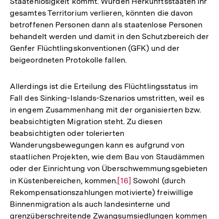
Staatenlosigkeit kommt. Würden Herkunftsstaaten ihr
gesamtes Territorium verlieren, könnten die davon
betroffenen Personen dann als staatenlose Personen
behandelt werden und damit in den Schutzbereich der
Genfer Flüchtlingskonventionen (GFK) und der
beigeordneten Protokolle fallen.
Allerdings ist die Erteilung des Flüchtlingsstatus im
Fall des Sinking-Islands-Szenarios umstritten, weil es
in engem Zusammenhang mit der organisierten bzw.
beabsichtigten Migration steht. Zu diesen
beabsichtigten oder tolerierten
Wanderungsbewegungen kann es aufgrund von
staatlichen Projekten, wie dem Bau von Staudämmen
oder der Einrichtung von Überschwemmungsgebieten
in Küstenbereichen, kommen.
Zur
[16]
Sowohl (durch
Rekompensationszahlungen motivierte) freiwillige
Auflösung
Binnenmigration als auch landesinterne und
der
grenzüberschreitende Zwangsumsiedlungen kommen
Fußnote