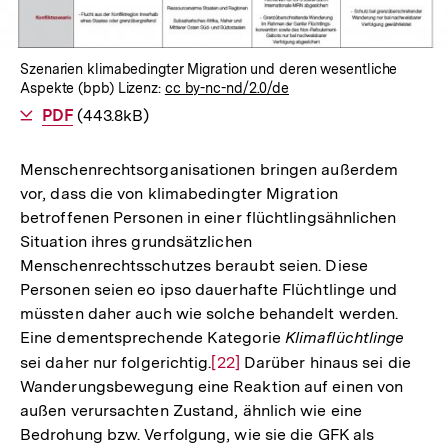
Szenarien klimabedingter Migration und deren wesentliche
Aspekte (bpb) Lizenz:
cc by-nc-nd/2.0/de
Als
PDF
herunterladen
(443.8kB)
Menschenrechtsorganisationen bringen außerdem
vor, dass die von klimabedingter Migration
betroffenen Personen in einer flüchtlingsähnlichen
Situation ihres grundsätzlichen
Menschenrechtsschutzes beraubt seien. Diese
Personen seien eo ipso dauerhafte Flüchtlinge und
müssten daher auch wie solche behandelt werden.
Eine dementsprechende Kategorie
Klimaflüchtlinge
sei daher nur folgerichtig.
Zur
[22]
Darüber hinaus sei die
Wanderungsbewegung eine Reaktion auf einen von
Auflösung
außen verursachten Zustand, ähnlich wie eine
der
Bedrohung bzw. Verfolgung, wie sie die GFK als
Fußnote