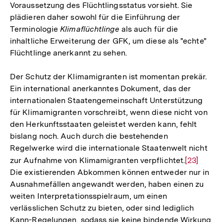
Voraussetzung des Flüchtlingsstatus vorsieht. Sie
plädieren daher sowohl für die Einführung der
Terminologie
Klimaflüchtlinge
als auch für die
inhaltliche Erweiterung der GFK, um diese als "echte"
Flüchtlinge anerkannt zu sehen.
Der Schutz der Klimamigranten ist momentan prekär.
Ein international anerkanntes Dokument, das der
internationalen Staatengemeinschaft Unterstützung
für Klimamigranten vorschreibt, wenn diese nicht von
den Herkunftsstaaten geleistet werden kann, fehlt
bislang noch. Auch durch die bestehenden
Regelwerke wird die internationale Staatenwelt nicht
zur Aufnahme von Klimamigranten verpflichtet.
Zur
[23]
Die existierenden Abkommen können entweder nur in
Auflösun
Ausnahmefällen angewandt werden, haben einen zu
der
weiten Interpretationsspielraum, um einen
Fußnote
verlässlichen Schutz zu bieten, oder sind lediglich
Kann-Regelungen, sodass sie keine bindende Wirkung