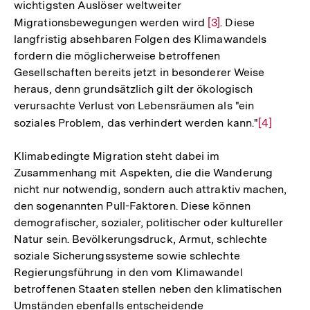
wichtigsten Auslöser weltweiter
Migrationsbewegungen werden wird
Zur
[3]
. Diese
langfristig absehbaren Folgen des Klimawandels
Auflösung
fordern die möglicherweise betroffenen
der
Gesellschaften bereits jetzt in besonderer Weise
Fußnote
heraus, denn grundsätzlich gilt der ökologisch
verursachte Verlust von Lebensräumen als "ein
soziales Problem, das verhindert werden kann."
Zur
[4]
Auflösun
Klimabedingte Migration steht dabei im
der
Zusammenhang mit Aspekten, die die Wanderung
Fußnote
nicht nur notwendig, sondern auch attraktiv machen,
den sogenannten Pull-Faktoren. Diese können
demografischer, sozialer, politischer oder kultureller
Natur sein. Bevölkerungsdruck, Armut, schlechte
soziale Sicherungssysteme sowie schlechte
Regierungsführung in den vom Klimawandel
betroffenen Staaten stellen neben den klimatischen
Umständen ebenfalls entscheidende