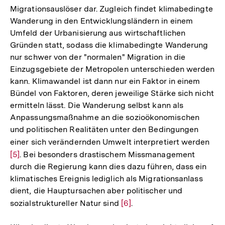
Migrationsauslöser dar. Zugleich findet klimabedingte
Wanderung in den Entwicklungsländern in einem
Umfeld der Urbanisierung aus wirtschaftlichen
Gründen statt, sodass die klimabedingte Wanderung
nur schwer von der "normalen" Migration in die
Einzugsgebiete der Metropolen unterschieden werden
kann. Klimawandel ist dann nur ein Faktor in einem
Bündel von Faktoren, deren jeweilige Stärke sich nicht
ermitteln lässt. Die Wanderung selbst kann als
Anpassungsmaßnahme an die sozioökonomischen
und politischen Realitäten unter den Bedingungen
einer sich verändernden Umwelt interpretiert werden
Zur
[5]
. Bei besonders drastischem Missmanagement
Auf
durch die Regierung kann dies dazu führen, dass ein
der
klimatisches Ereignis lediglich als Migrationsanlass
Fuß
dient, die Hauptursachen aber politischer und
sozialstruktureller Natur sind
Zur
[6]
.
Auflösung