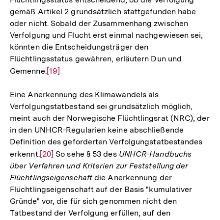
gemäß Artikel 2 grundsätzlich stattgefunden habe
oder nicht. Sobald der Zusammenhang zwischen
Verfolgung und Flucht erst einmal nachgewiesen sei,
könnten die Entscheidungsträger den
Flüchtlingsstatus gewähren, erläutern Dun und
Gemenne.
Zur
[19]
Auflösung
Eine Anerkennung des Klimawandels als
der
Verfolgungstatbestand sei grundsätzlich möglich,
Fußnote
meint auch der Norwegische Flüchtlingsrat (NRC), der
in den UNHCR-Regularien keine abschließende
Definition des geforderten Verfolgungstatbestandes
erkennt.
Zur
[20]
So sehe § 53 des
UNHCR-Handbuchs
über Verfahren und Kriterien zur Feststellung der
Auflösung
Flüchtlingseigenschaft
die Anerkennung der
der
Flüchtlingseigenschaft auf der Basis "kumulativer
Fußnote
Gründe" vor, die für sich genommen nicht den
Tatbestand der Verfolgung erfüllen, auf den