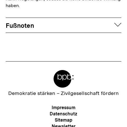
haben.
Fussnoten
auf
Fußnoten
Meta-
Links
Zur
Demokratie stärken –
Zivilgesellschaft fördern
Startseite
der
Meta-
Impressum
bpb
Navigation
Datenschutz
Sitemap
Newsletter