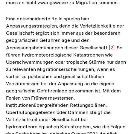
muss es nicht zwangsweise zu Migration kommen.
Eine entscheidende Rolle spielen hier
Anpassungsstrategien, denn die Verletzlichkeit einer
Gesellschaft ergibt sich immer aus der besonderen
geografischen Gefahrenlage und den
Anpassungsbemühungen dieser Gesellschaft
Zur
[2]
. So
führen hydrometeorologische Katastrophen wie
Auflösung
Überschwemmungen oder tropische Stürme nur dann
der
zu relevanten Migrationserscheinungen, wenn es
Fußnote
vorher zu politischen und gesellschaftlichen
Versäumnissen bei der Anpassung an die eigene
geografische Gefahrenlage gekommen ist. Mit dem
Fehlen von Frühwarnsystemen,
institutionenübergreifenden Rettungsplänen,
Überflutungsgebieten oder Dämmen steigt die
Verletzlichkeit einer Gesellschaft bei
hydrometeorologischen Katastrophen, wie die Folgen
des Seebebens im Indischen Ozean 2004 deutlich