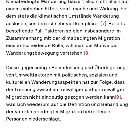
Klimabedingte Wanderung basiert also nicht allein auf
der
einem einfachen Effekt von Ursache und Wirkung, bei
Fußnote
dem stets die klimatischen Umstände Wanderung
auslösen, sondern ist sehr viel komplexer
Zur
[7]
. Bereits
bestehende Pull-Faktoren spielen insbesondere im
Auflösung
Zusammenhang mit der klimabedingten Migration
der
eine entscheidende Rolle, will man die Motive der
Fußnote
Wanderungsbewegung verstehen
Zur
[8]
.
Auflösung
Diese gegenseitige Beeinflussung und Überlagerung
der
von Umweltfaktoren mit politischen, sozialen und
Fußnote
kulturellen Wanderungsaspekten hat zur Folge, dass
die Trennung zwischen freiwilliger und unfreiwilliger
Migration nicht eindeutig gezogen werden kann
Zur
[9]
,
was sich wiederum auf die Definition und Behandlung
Auflösun
der von klimabedingter Migration betroffenen
der
Personen niederschlägt.
Fußnote